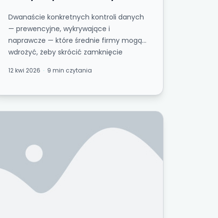
Dwanaście konkretnych kontroli danych
— prewencyjne, wykrywające i
naprawcze — które średnie firmy mogą
wdrożyć, żeby skrócić zamknięcie
miesiąca i zwiększyć za...
12 kwi 2026
9 min czytania
m
zego audytorzy naprawdę oczekują od Twoich dan