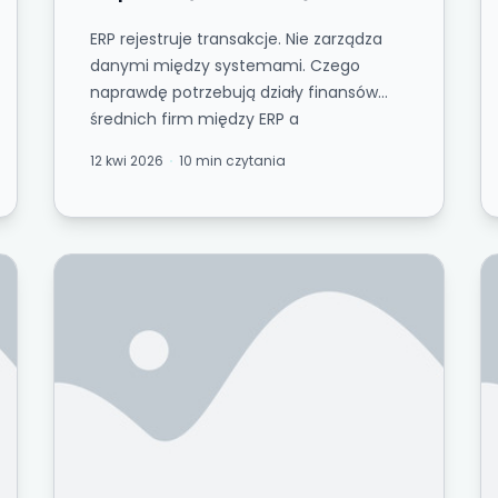
ERP rejestruje transakcje. Nie zarządza
danymi między systemami. Czego
naprawdę potrzebują działy finansów
średnich firm między ERP a
wiarygodnymi liczbami....
12 kwi 2026
10 min czytania
ia całej populacji
Model kontroli wewnętrznych dla średnich fir
C