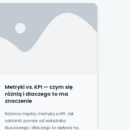
— i co ma z tym wspólnego model danych
etryki vs. KPI — czym się różnią i dlaczego to ma zn
Metryki vs. KPI — czym się
różnią i dlaczego to ma
znaczenie
Różnica między metryką a KPI. Jak
odróżnić pomiar od wskaźnika
kluczowego i dlaczego to wpływa na