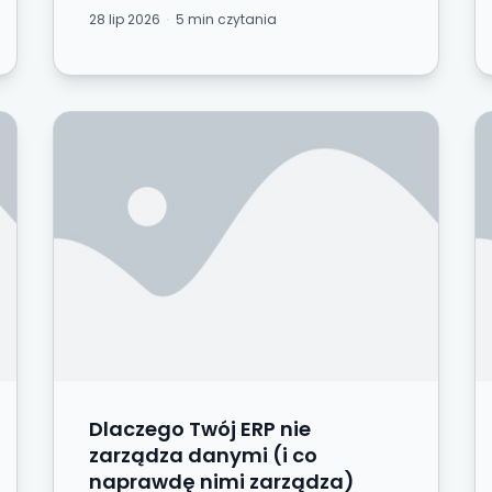
dostosować, zmigrować, rozłożyć na
28 lip 2026
5 min czytania
spółki, przeszkolić. Często to...
up — dlaczego miesięcznie działa lepiej niż raz w r
Dlaczego Twój ERP nie zarządza danymi (i co
P
Dlaczego Twój ERP nie
zarządza danymi (i co
naprawdę nimi zarządza)