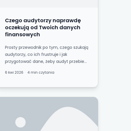
Czego audytorzy naprawdę
oczekują od Twoich danych
finansowych
Prosty przewodnik po tym, czego szukają
audytorzy, co ich frustruje i jak
przygotować dane, żeby audyt przebiegł
sprawnie zamiast stać się
6 kwi 2026
4 min czytania
wielomiesięcznym kosz...
a audytorów — praktyczny model
zego audytor oczekuje teraz od twoich danych