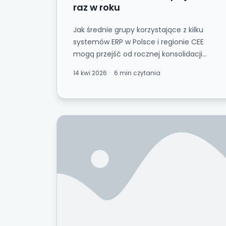
raz w roku
Jak średnie grupy korzystające z kilku
systemów ERP w Polsce i regionie CEE
mogą przejść od rocznej konsolidacji
statutowej do miesięcznego
14 kwi 2026
6 min czytania
raportowania grupowe...
Od testowania próbkowego do testowan