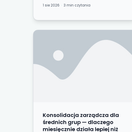
to, co zbudowali...
1 sie 2026
3 min czytania
Konsolidacja zarządcza dla średnich gr
Konsolidacja zarządcza dla
średnich grup — dlaczego
miesięcznie działa lepiej niż