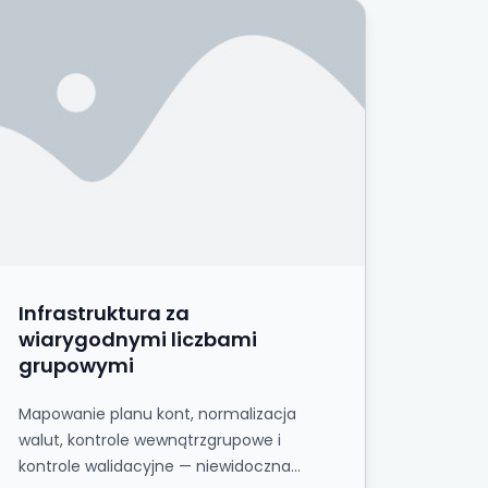
tóre już masz w systemach?
nfrastruktura za wiarygodnymi liczbami grupowymi
Infrastruktura za
wiarygodnymi liczbami
grupowymi
Mapowanie planu kont, normalizacja
walut, kontrole wewnątrzgrupowe i
kontrole walidacyjne — niewidoczna