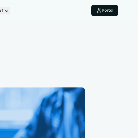
kt
Portal