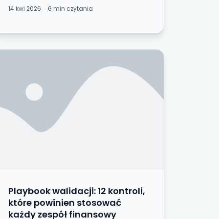
infrastruktura, która sprawia, że
14 kwi 2026
6 min czytania
skonsolidowane sprawoz...
oku
 naprawdę nimi zarządza)
laybook walidacji: 12 kontroli, które powinien stoso
Playbook walidacji: 12 kontroli,
które powinien stosować
każdy zespół finansowy