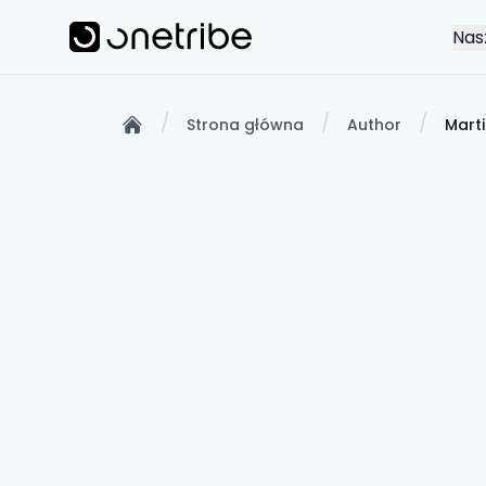
Skip to main content
Onetribe
Nas
/
/
/
Strona główna
Author
Mart
Home