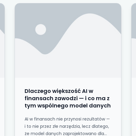
ziała zarówno dla ludzi, jak i dla AI
Dlaczego większość AI w finansach zawodzi 
M
Dlaczego większość AI w
finansach zawodzi — i co ma z
tym wspólnego model danych
AI w finansach nie przynosi rezultatów —
i to nie przez złe narzędzia, lecz dlatego,
że model danych zaprojektowano dla