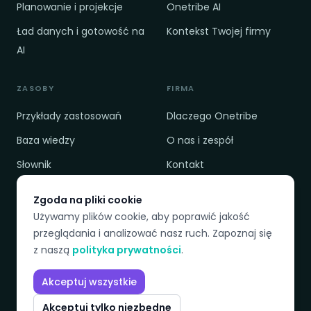
Planowanie i projekcje
Onetribe AI
Ład danych i gotowość na
Kontekst Twojej firmy
AI
ZASOBY
FIRMA
Przykłady zastosowań
Dlaczego Onetribe
Baza wiedzy
O nas i zespół
Słownik
Kontakt
Cennik
Polityka prywatności
Zgoda na pliki cookie
Porównanie
Regulamin
Używamy plików cookie, aby poprawić jakość
przeglądania i analizować nasz ruch. Zapoznaj się
z naszą
polityka prywatności
.
DOSTĘPNE JĘZYKI
Akceptuj wszystkie
EN
PL
SK
CZ
Akceptuj tylko niezbędne