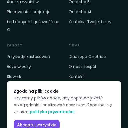
Analiza wyników
Onetribe BI
Planowanie i projekcje
Onetribe AI
Ład danych i gotowość na
Kontekst Twojej firmy
AI
ZASOBY
FIRMA
Przykłady zastosowań
Dlaczego Onetribe
Baza wiedzy
O nas i zespół
Słownik
Kontakt
Cennik
Polityka prywatności
Zgoda na pliki cookie
Porównanie
Regulamin
Używamy plików cookie, aby poprawić jakość
przeglądania i analizować nasz ruch. Zapoznaj się
z naszą
polityka prywatności
.
DOSTĘPNE JĘZYKI
Akceptuj wszystkie