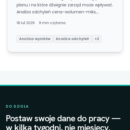
planu i na które dźwignie zarząd może wpływać.
Analiza odchyleń cena–wolumen–miks,
dekompozycja rentowności i pętla o...
18 lut 2026
9 min czytania
Analiza wyników
Analiza odchyleń
+2
DO DZIEŁA
Postaw swoje dane do pracy —
w kilka tygodni, nie miesięcy.