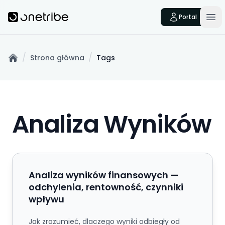
Skip to main content
Onetribe
Portal
Op
/
/
Strona główna
Tags
Home
Analiza Wyników
Analiza wyników finansowych — odchylenia, rent
Analiza wyników finansowych —
odchylenia, rentowność, czynniki
wpływu
Jak zrozumieć, dlaczego wyniki odbiegły od