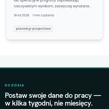
lub operacyjne prognozy odpowiadają
rzeczywistym wynikom, zazwyczaj wyrażana
jako błąd procentowy lub odchylenie...
19 lut 2026
1 min czytania
planning-projections
DO DZIEŁA
Postaw swoje dane do pracy —
w kilka tygodni, nie miesięcy.