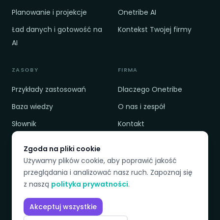
Planowanie i projekcje
Onetribe AI
Ład danych i gotowość na
Kontekst Twojej firmy
AI
ZASOBY
FIRMA
Przykłady zastosowań
Dlaczego Onetribe
Baza wiedzy
O nas i zespół
Słownik
Kontakt
Cennik
Polityka prywatności
Zgoda na pliki cookie
Porównanie
Regulamin
Używamy plików cookie, aby poprawić jakość
przeglądania i analizować nasz ruch. Zapoznaj się
z naszą
polityka prywatności
.
DOSTĘPNE JĘZYKI
Akceptuj wszystkie
EN
PL
SK
CZ