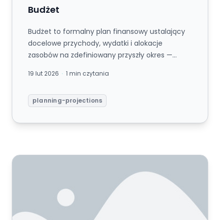
Budżet
Budżet to formalny plan finansowy ustalający
docelowe przychody, wydatki i alokacje
zasobów na zdefiniowany przyszły okres —
zazwyczaj dwanaście miesięcy. Budże...
19 lut 2026
1 min czytania
planning-projections
FP&A (Planowanie i Analiza Finansowa)