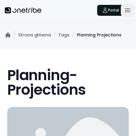
Skip to main content
Onetribe
Portal
Op
/
/
/
Strona główna
Tags
Planning Projections
Home
Planning-
Projections
Analiza Scenariuszowa