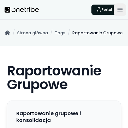
Skip to main content
Onetribe
Portal
Op
/
/
/
Strona główna
Tags
Raportowanie Grupowe
Home
Raportowanie
Grupowe
Raportowanie grupowe i konsolidacja
Raportowanie grupowe i
konsolidacja