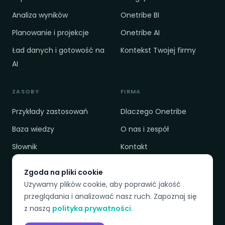
Analiza wyników
Onetribe BI
Planowanie i projekcje
Onetribe AI
Ład danych i gotowość na
Kontekst Twojej firmy
AI
ZASOBY
FIRMA
Przykłady zastosowań
Dlaczego Onetribe
Baza wiedzy
O nas i zespół
Słownik
Kontakt
Cennik
Polityka prywatności
Zgoda na pliki cookie
Porównanie
Regulamin
Używamy plików cookie, aby poprawić jakość
przeglądania i analizować nasz ruch. Zapoznaj się
z naszą
polityka prywatności
.
DOSTĘPNE JĘZYKI