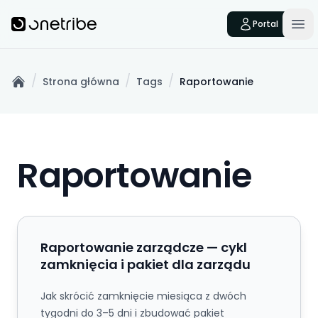
Skip to main content
Onetribe
Portal
Op
/
/
/
Strona główna
Tags
Raportowanie
Home
Raportowanie
Raportowanie zarządcze — cykl zamknięcia i paki
Raportowanie zarządcze — cykl
zamknięcia i pakiet dla zarządu
Jak skrócić zamknięcie miesiąca z dwóch
tygodni do 3–5 dni i zbudować pakiet