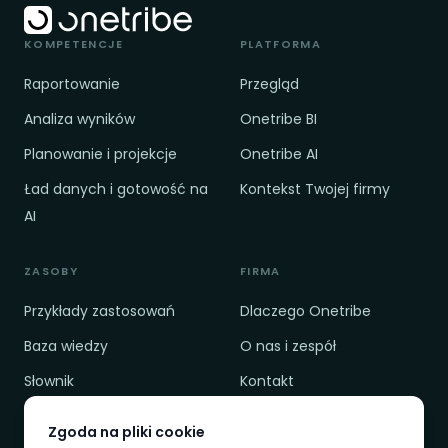
KOMPETENCJE
PLATFORMA
Raportowanie
Przegląd
Analiza wyników
Onetribe BI
Planowanie i projekcje
Onetribe AI
Ład danych i gotowość na
Kontekst Twojej firmy
AI
ZASOBY
FIRMA
Przykłady zastosowań
Dlaczego Onetribe
Baza wiedzy
O nas i zespół
Słownik
Kontakt
Cennik
Polityka prywatności
Zgoda na pliki cookie