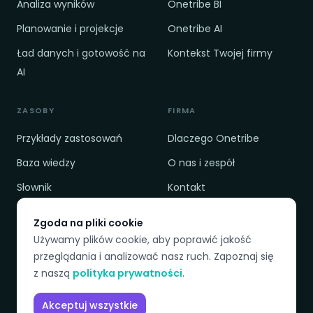
Analiza wyników
Onetribe BI
Planowanie i projekcje
Onetribe AI
Ład danych i gotowość na
Kontekst Twojej firmy
AI
ZASOBY
FIRMA
Przykłady zastosowań
Dlaczego Onetribe
Baza wiedzy
O nas i zespół
Słownik
Kontakt
Cennik
Polityka prywatności
Zgoda na pliki cookie
Porównanie
Regulamin
Używamy plików cookie, aby poprawić jakość
przeglądania i analizować nasz ruch. Zapoznaj się
z naszą
polityka prywatności
.
DOSTĘPNE JĘZYKI
Akceptuj wszystkie