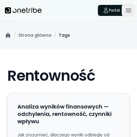
Skip to main content
Onetribe
Portal
Op
/
/
Strona główna
Tags
Home
Rentowność
Analiza wyników finansowych — odchylenia, rent
Analiza wyników finansowych —
odchylenia, rentowność, czynniki
wpływu
Jak zrozumieć, dlaczego wyniki odbiegły od