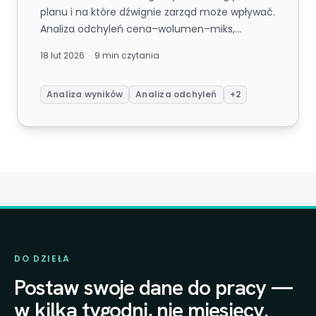
planu i na które dźwignie zarząd może wpływać.
Analiza odchyleń cena–wolumen–miks,
dekompozycja rentowności i pętla o...
18 lut 2026
9 min czytania
Analiza wyników
Analiza odchyleń
+2
DO DZIEŁA
Postaw swoje dane do pracy —
w kilka tygodni, nie miesięcy.