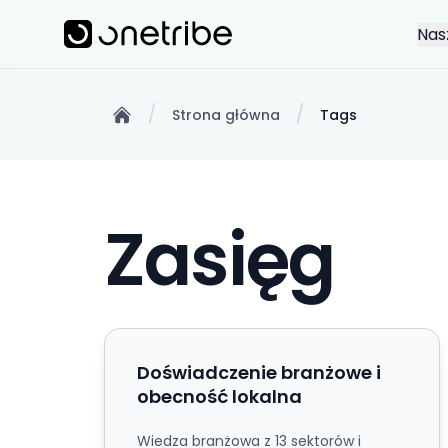
Skip to main content
Onetribe
Nas
/
/
Strona główna
Tags
Home
Zasięg
Doświadczenie branżowe i obecność lo
Doświadczenie branżowe i
obecność lokalna
Wiedza branżowa z 13 sektorów i