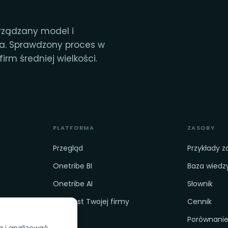
rządzany model i
ia. Sprawdzony proces w
irm średniej wielkości.
PLATFORMA
ZASOBY
Przegląd
Przykłady 
Onetribe BI
Baza wiedz
Onetribe AI
Słownik
 na AI
Kontekst Twojej firmy
Cennik
Porównani