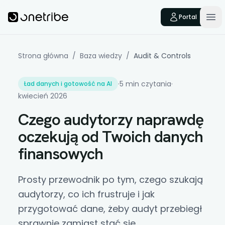
Skip to main content
Onetribe
Portal
Op
Strona główna
/
Baza wiedzy
/
Audit & Controls
·
5 min czytania
·
Ład danych i gotowość na AI
kwiecień 2026
Czego audytorzy naprawdę
oczekują od Twoich danych
finansowych
Prosty przewodnik po tym, czego szukają
audytorzy, co ich frustruje i jak
przygotować dane, żeby
audyt
przebiegł
sprawnie zamiast stać się