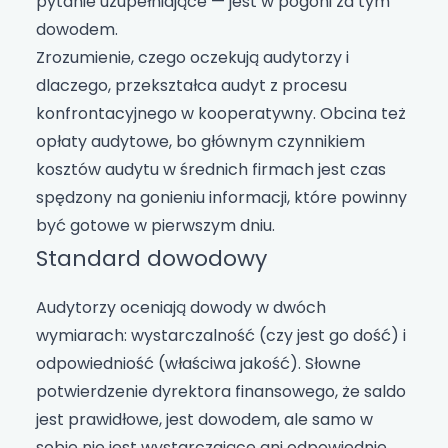
pytanie uzupełniające — jest w pogoni za tym
dowodem.
Zrozumienie, czego oczekują audytorzy i
dlaczego, przekształca audyt z procesu
konfrontacyjnego w kooperatywny. Obcina też
opłaty audytowe, bo głównym czynnikiem
kosztów audytu w średnich firmach jest czas
spędzony na gonieniu informacji, które powinny
być gotowe w pierwszym dniu.
Standard dowodowy
Audytorzy oceniają dowody w dwóch
wymiarach: wystarczalność (czy jest go dość) i
odpowiedniość (właściwa jakość). Słowne
potwierdzenie dyrektora finansowego, że saldo
jest prawidłowe, jest dowodem, ale samo w
sobie nie jest wystarczające ani odpowiednie.