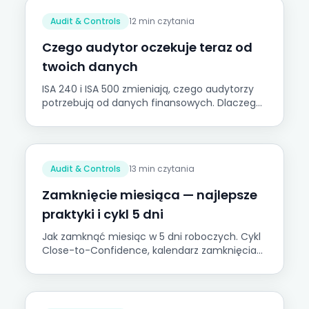
Audit & Controls
12 min czytania
Czego audytor oczekuje teraz od
twoich danych
ISA 240 i ISA 500 zmieniają, czego audytorzy
potrzebują od danych finansowych. Dlaczego
standardy się przesuwają, co oznacza to dla
twojego przygotowania i jak dane wpływają na
czas trwania audytu.
Audit & Controls
13 min czytania
Zamknięcie miesiąca — najlepsze
praktyki i cykl 5 dni
Jak zamknąć miesiąc w 5 dni roboczych. Cykl
Close-to-Confidence, kalendarz zamknięcia
dzień po dniu i progresja dojrzałości close
process dla mid-market.