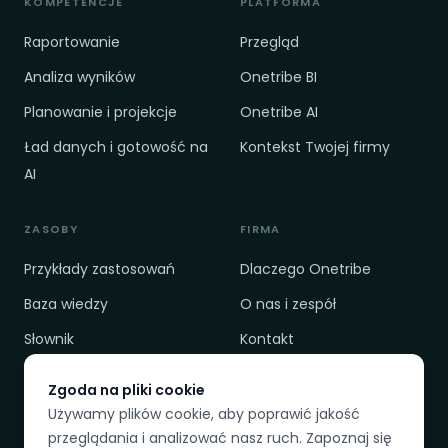
KOMPETENCJE
PLATFORMA
Raportowanie
Przegląd
Analiza wyników
Onetribe BI
Planowanie i projekcje
Onetribe AI
Ład danych i gotowość na
Kontekst Twojej firmy
AI
ZASOBY
FIRMA
Przykłady zastosowań
Dlaczego Onetribe
Baza wiedzy
O nas i zespół
Słownik
Kontakt
Cennik
Polityka prywatności
Zgoda na pliki cookie
Porównanie
Regulamin
Używamy plików cookie, aby poprawić jakość
przeglądania i analizować nasz ruch. Zapoznaj się