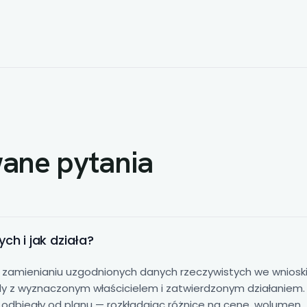
wane pytania
ch i jak działa?
zamienianiu uzgodnionych danych rzeczywistych we wniosk
y z wyznaczonym właścicielem i zatwierdzonym działaniem.
odbiegły od planu — rozkładając różnicę na cenę, wolumen,