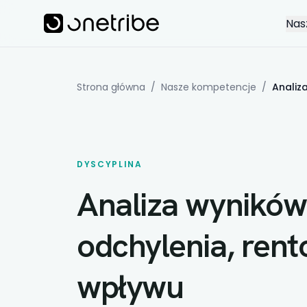
Skip to main content
Onetribe
Nas
Strona główna
/
Nasze kompetencje
/
Analiz
DYSCYPLINA
Analiza wynikó
odchylenia, rent
wpływu