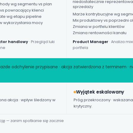
niedostatecznie reprezentow
chody wg segmentu vs plan
sprzedaży
vs powracający klienci
Marże kontrybucyjne wg segm
ate wg etapu pipeline
Mix produktowy vs poprzedni o
w wykorzystania mocy
Zmiana w portfelu klientów
Zmiana rentowności kanału
ktor handlowy
· Przegląd luki
Product Manager
· Analiza mix
ine
portfela
Każde odchylenie przypisane · akcja zatwierdzona z terminem · na
Wyjątek eskalowany
ona akcja · wpływ śledzony w
Próg przekroczony · wskazana 
krytyczny.
cję — zanim spotkanie się zacznie