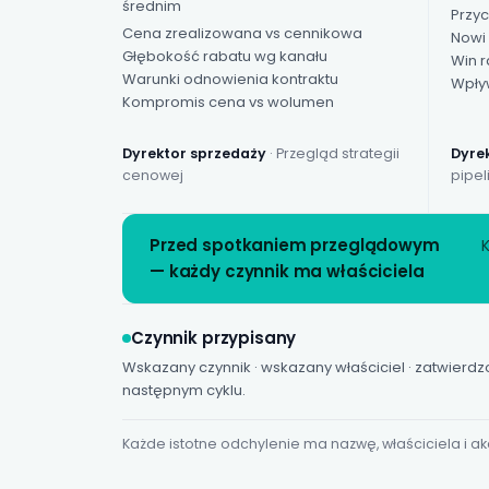
średnim
Przy
Cena zrealizowana vs cennikowa
Nowi 
Głębokość rabatu wg kanału
Win r
Warunki odnowienia kontraktu
Wpły
Kompromis cena vs wolumen
Dyrektor sprzedaży
· Przegląd strategii
Dyre
cenowej
pipel
Przed spotkaniem przeglądowym
— każdy czynnik ma właściciela
Czynnik przypisany
Wskazany czynnik · wskazany właściciel · zatwierdz
następnym cyklu.
Każde istotne odchylenie ma nazwę, właściciela i ak