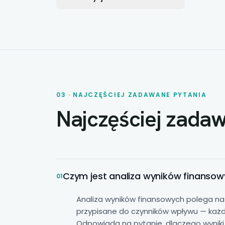
03 · NAJCZĘŚCIEJ ZADAWANE PYTANIA
Najczęściej zada
Czym jest
analiza wyników
finansowy
01
Analiza wyników finansowych
polega na 
przypisane do czynników wpływu — każd
Odpowiada na pytanie, dlaczego wyniki 