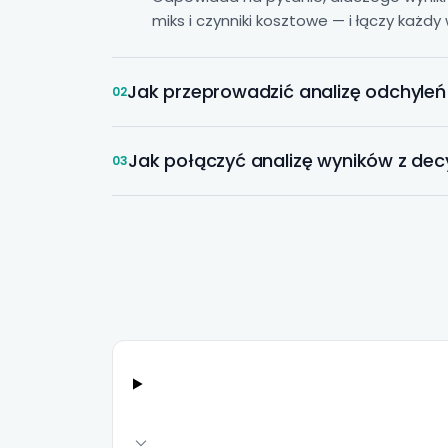
miks i czynniki kosztowe — i łączy każd
Jak przeprowadzić analizę odchyl
02
Jak połączyć analizę wyników z dec
03