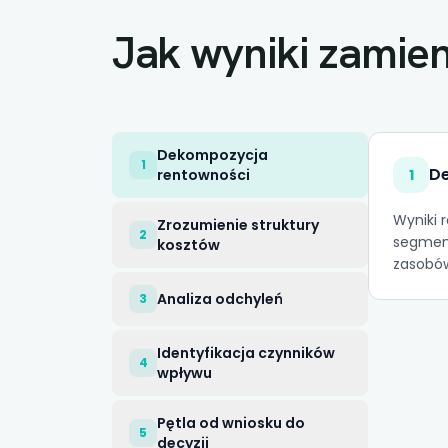
Jak wyniki zamie
Dekompozycja
1
D
rentowności
1
Wyniki r
Zrozumienie struktury
2
segment
kosztów
zasobó
Analiza odchyleń
3
Identyfikacja czynników
4
wpływu
Pętla od wniosku do
5
decyzji