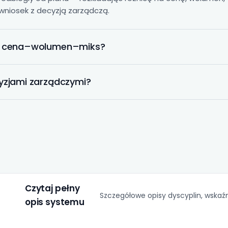
y wniosek z decyzją zarządczą.
eń cena–wolumen–miks?
yzjami zarządczymi?
Czytaj pełny
Szczegółowe opisy dyscyplin, wskaźni
opis systemu