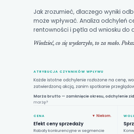
Jak zrozumieć, dlaczego wyniki odbi
może wpływać.
Analiza odchyleń
ce
rentowności i pętla od wniosku do d
Wiedzieć, co się wydarzyło, to za mało. Poka
ATRYBUCJA CZYNNIKÓW WPŁYWU
Każde istotne odchylenie rozłożone na cenę, wo
zatwierdzoną akcją, zanim spotkanie przeglądow
Marża brutto
— zamknięcie okresu, odchylenie z
marżę?
▼ Niekom.
CENA
WOL
Efekt ceny sprzedaży
Sprz
Rabaty konkurencyjne w segmencie
Konwe