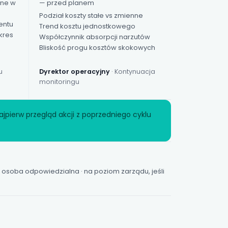
ane w
— przed planem
Podział
koszty stałe
vs zmienne
entu
Trend kosztu jednostkowego
kres
Współczynnik absorpcji narzutów
Bliskość progu kosztów skokowych
u
Dyrektor operacyjny
· Kontynuacja
monitoringu
jpierw przegląd akcji z poprzedniego cyklu
osoba odpowiedzialna · na poziom zarządu, jeśli