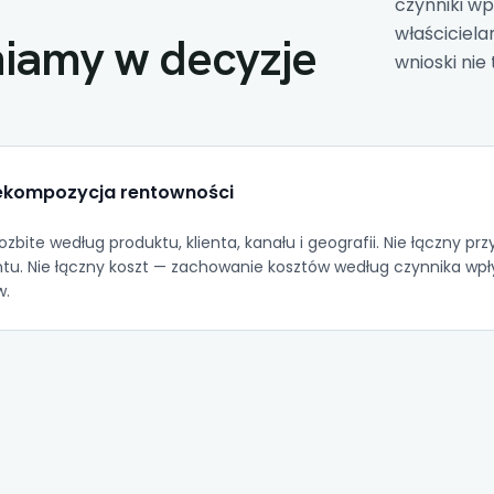
czynniki wp
właściciela
niamy w decyzje
wnioski nie 
ekompozycja rentowności
ozbite według produktu, klienta, kanału i geografii. Nie łączny p
u. Nie łączny koszt —
zachowanie kosztów
według czynnika wpły
w.