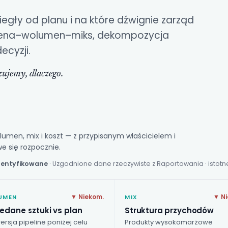
egły od planu i na które dźwignie zarząd
na–wolumen–miks, dekompozycja
ecyzji.
zujemy, dlaczego.
lumen, mix i koszt — z przypisanym właścicielem i
e się rozpocznie.
identyfikowane
· Uzgodnione dane rzeczywiste z Raportowania · istotne
▼ Niekom.
▼ Ni
UMEN
MIX
edane sztuki vs plan
Struktura przychodów
rsja pipeline poniżej celu
Produkty wysokomarżowe