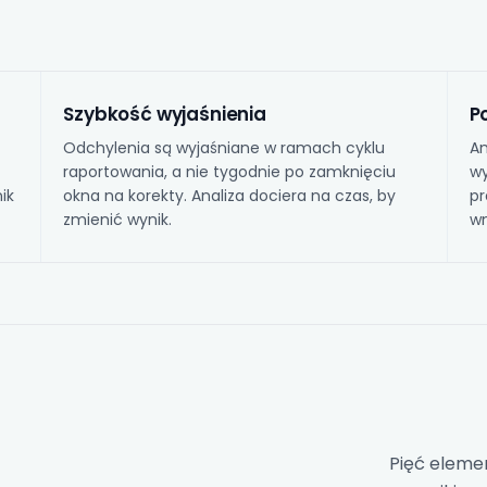
Szybkość wyjaśnienia
P
Odchylenia są wyjaśniane w ramach cyklu
An
raportowania, a nie tygodnie po zamknięciu
wy
ik
okna na korekty. Analiza dociera na czas, by
pr
zmienić wynik.
wn
Pięć elemen