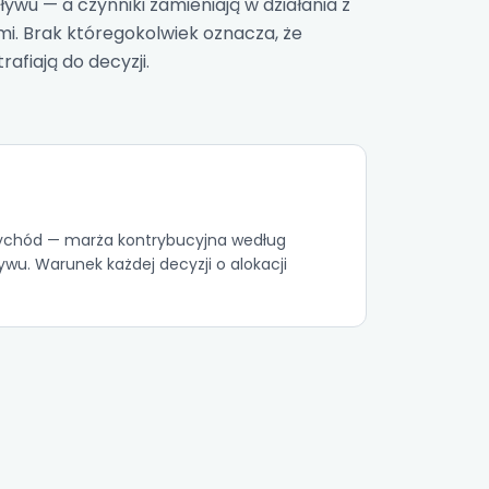
ływu — a czynniki zamieniają w działania z
mi. Brak któregokolwiek oznacza, że
trafiają do decyzji.
rzychód —
marża kontrybucyjna
według
wu. Warunek każdej decyzji o alokacji