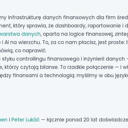
my infrastrukturę danych finansowych dla firm średni
nt, który sprawia, że dashboardy, raportowanie i 
warstwa danych
, oparta na logice finansowej, zint
AI na wierzchu. To, za co nam płacisz, jest proste: li
ówią, co naprawić.
styku controllingu finansowego i inżynierii danych —
, którzy czytają bilanse. To rzadkie połączenie — i 
dzy finansami a technologią: myślimy w obu język
ben
i
Peter Lukáč
— łącznie ponad 20 lat doświadcze