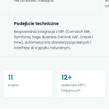
nie na koniec miesiąca.
do
rz
Podejście techniczne
Bezpośrednia integracja z ERP (Comarch ERP,
Symfonia, Sage, Business Central, SAP, Oracle i
inne), automatyczna standaryzacja danych i
interfejsy AI w języku naturalnym.
11
12+
krajów
systemów ERP i
księgowych