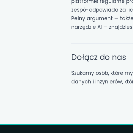
platformie regularne pr
zespół odpowiada za lic
Pełny argument — także 
narzędzie AI — znajdzies
Dołącz do nas
Szukamy osób, które myś
danych i inżynierów, kt