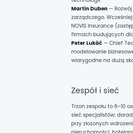
technologii.
Martin Duben
— Rozwój 
zarządczego. Wcześniej
NOVIS Insurance (zastę
firmach budujących dla
Peter Lukáč
— Chief Tech
modelowanie biznesowe, 
wiarygodne na dużą skalę
Zespół i sieć
Trzon zespołu to 6–10 o
sieć specjalistów: dor
przy złożonych wdrożeni
nieruchomości, hotelarstw