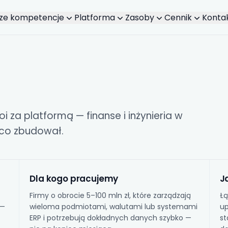
ze kompetencje
Platforma
Zasoby
Cennik
Konta
oi za platformą — finanse i inżynieria w
 co zbudował.
Dla kogo pracujemy
J
Firmy o obrocie 5–100 mln zł, które zarządzają
Łą
 —
wieloma podmiotami, walutami lub systemami
up
ERP i potrzebują dokładnych danych szybko —
st