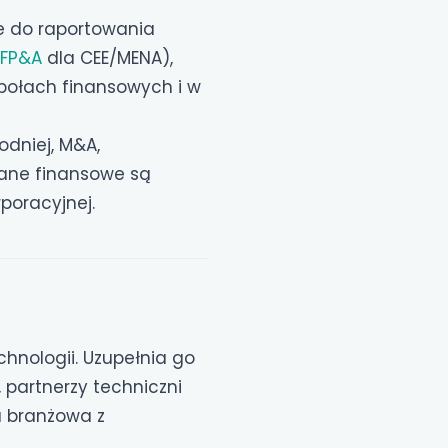
je do raportowania
FP&A
dla CEE/MENA),
połach finansowych i w
odniej, M&A,
 dane finansowe są
rporacyjnej.
chnologii. Uzupełnia go
 partnerzy techniczni
a branżowa z