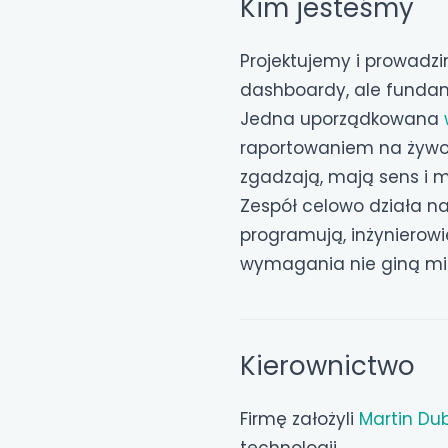
Kim jesteśmy
Projektujemy i prowadzi
dashboardy, ale fundame
Jedna uporządkowana
raportowaniem na żywo i 
zgadzają, mają sens i m
Zespół celowo działa na 
programują, inżynierowie
wymagania nie giną mię
Kierownictwo
Firmę założyli
Martin Du