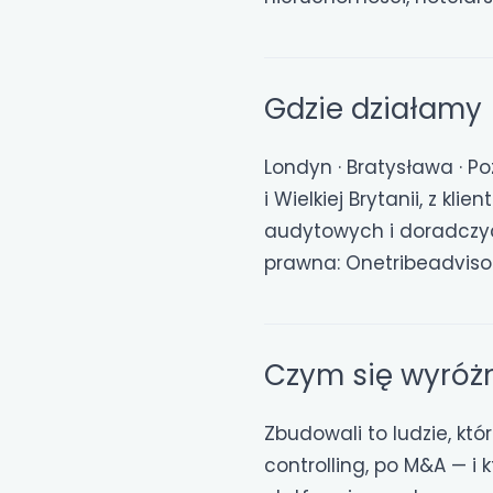
Gdzie działamy
Londyn · Bratysława · P
i Wielkiej Brytanii, z k
audytowych i doradczych
prawna: Onetribeadvisor
Czym się wyróż
Zbudowali to ludzie, kt
controlling, po M&A — i 