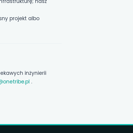
nfrastrukturę; nasz
ny projekt albo
ekawych inżynierii
onetribe.pl
.