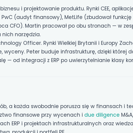
biznesu i projektowanie produktu. Rynki CEE, aplikac
: PwC (audyt finansowy), MetLife (zbudował funkcję
pca CFO). Martin pracował po obu stronach — w zes
 nich narzędzia.
nology Officer. Rynki Wielkiej Brytanii i Europy Zach
wyceny. Peter buduje infrastrukturę, dzięki której
 — od integracji z ERP po uwierzytelnianie klasy ko
sób, a każda swobodnie porusza się w finansach i te
adztwo finansowe przy wycenach i
due diligence
M&A,
ach ERP i projektach infrastrukturalnych oraz wiedz
a, produkcji i portfeli PE.