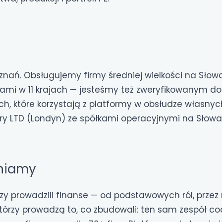
oznań. Obsługujemy firmy średniej wielkości na Słow
lientami w 11 krajach — jesteśmy też zweryfikowanym 
, które korzystają z platformy w obsłudze własnych
y LTD (Londyn) ze spółkami operacyjnymi na Słowacj
niamy
órzy prowadzili finanse — od podstawowych ról, prz
którzy prowadzą to, co zbudowali: ten sam zespół cod