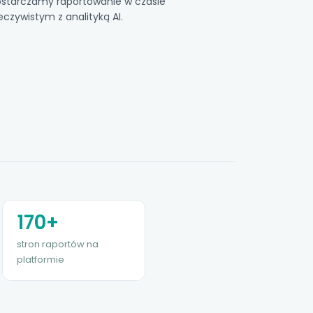
starczamy raportowanie w czasie
eczywistym z analityką AI.
170+
stron raportów na
platformie