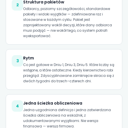
Struktura pakietów
2
Odbiorcy, poziomy szczegółowości, standardowe
pakiety i widoki wyjątków — zdefiniowane raz i
stosowane w każdym cyklu. Pakiet jest
zaprojektowany wokół decyzji, które dany odbiorca
musi podjąć — nie wokół tego, co system potrafi
wyeksportować.
Rytm
3
Co jest gotowe w Dniu 1, Dniu 3, Dniu 5. Które liczby są
wstępne, a które ostateczne. Kiedy kierownictwo robi
przegląd. Zdyscyplinowane zamknięcie skraca się z
dwóch tygodni do trzech–czterech dni.
Jedna ścieżka obliczeniowa
4
Jedna uzgodniona definicja i jedna zatwierdzona
ścieżka obliczeniowa na wskaźnik, z
udokumentowanymi wyjątkami. Nie wersja
finansowa — wersja firmowa.