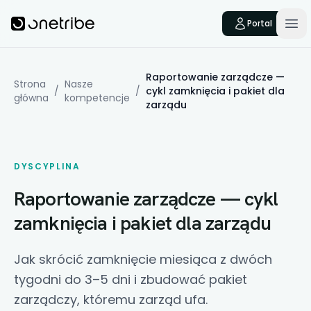
Skip to main content
Onetribe
Portal
Op
Raportowanie zarządcze —
Strona
Nasze
/
/
cykl zamknięcia i pakiet dla
główna
kompetencje
zarządu
DYSCYPLINA
Raportowanie zarządcze — cykl
zamknięcia i pakiet dla zarządu
Jak skrócić zamknięcie miesiąca z dwóch
tygodni do 3–5 dni i zbudować pakiet
zarządczy, któremu zarząd ufa.