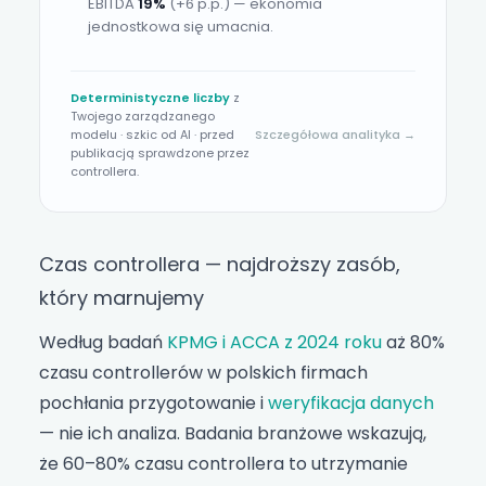
EBITDA
19%
(+6 p.p.)
— ekonomia
jednostkowa się umacnia.
Deterministyczne liczby
z
Twojego zarządzanego
modelu · szkic od AI · przed
Szczegółowa analityka →
publikacją sprawdzone przez
controllera.
Czas controllera — najdroższy zasób,
który marnujemy
Według badań
KPMG i ACCA z 2024 roku
aż 80%
czasu controllerów w polskich firmach
pochłania przygotowanie i
weryfikacja danych
— nie ich analiza. Badania branżowe wskazują,
że 60–80% czasu controllera to utrzymanie