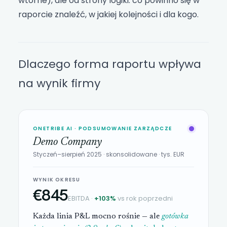
wtórne), ale od strony logiki: co powinno się w
raporcie znaleźć, w jakiej kolejności i dla kogo.
Dlaczego forma raportu wpływa
na wynik firmy
ONETRIBE AI · PODSUMOWANIE ZARZĄDCZE
Demo Company
Styczeń–sierpień 2025 · skonsolidowane · tys. EUR
WYNIK OKRESU
€845
EBITDA ·
+103%
vs rok poprzedni
Każda linia P&L mocno rośnie — ale
gotówka