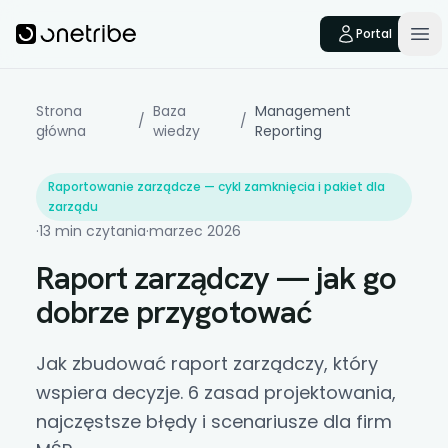
Skip to main content
Onetribe
Portal
Op
Strona
Baza
Management
/
/
główna
wiedzy
Reporting
Raportowanie zarządcze — cykl zamknięcia i pakiet dla
zarządu
·
13 min czytania
·
marzec 2026
Raport zarządczy — jak go
dobrze przygotować
Jak zbudować raport zarządczy, który
wspiera decyzje. 6 zasad projektowania,
najczęstsze błędy i scenariusze dla firm