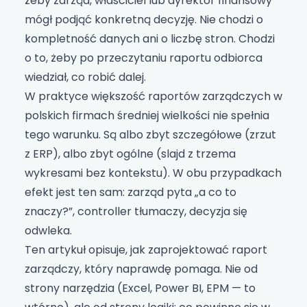
żeby zarząd, właściciel lub dyrektor finansowy
mógł podjąć konkretną decyzję. Nie chodzi o
kompletność danych ani o liczbę stron. Chodzi
o to, żeby po przeczytaniu raportu odbiorca
wiedział, co robić dalej.
W praktyce większość raportów zarządczych w
polskich firmach średniej wielkości nie spełnia
tego warunku. Są albo zbyt szczegółowe (zrzut
z ERP), albo zbyt ogólne (slajd z trzema
wykresami bez kontekstu). W obu przypadkach
efekt jest ten sam: zarząd pyta „a co to
znaczy?”, controller tłumaczy, decyzja się
odwleka.
Ten artykuł opisuje, jak zaprojektować raport
zarządczy, który naprawdę pomaga. Nie od
strony narzędzia (Excel, Power BI, EPM — to