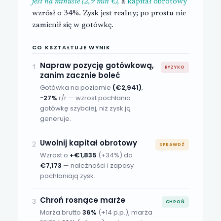
jest na minusie (2,9 mln €),
a
kapitał obrotowy
wzrósł o 34%. Zysk jest realny; po prostu nie
zamienił się w gotówkę.
CO KSZTAŁTUJE WYNIK
Napraw pozycję gotówkową,
1
RYZYKO
zanim zacznie boleć
Gotówka na poziomie
(€2,941)
,
−27%
r/r — wzrost pochłania
gotówkę szybciej, niż zysk ją
generuje.
Uwolnij kapitał obrotowy
2
SPRAWDŹ
Wzrost o
+€1,835
(+34%)
do
€7,173
— należności i zapasy
pochłaniają zysk.
Chroń rosnące marże
3
CHROŃ
Marża brutto
36%
(+14 p.p.)
, marża