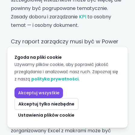
powinny być pogrupowane tematycznie.
Zasady doboru i zarządzanie
KPI
to osobny
temat — i osobny dokument.
Czy raport zarządczy musi być w Power
BI?
Zgoda na pliki cookie
Nie. Narzędzie jest wtórne wobec projektu
Używamy plików cookie, aby poprawić jakość
raportu. Dobrze zaprojektowany raport w
przeglądania i analizować nasz ruch. Zapoznaj się
z naszą
polityka prywatności
.
Excelu jest lepszy niż źle zaprojektowany
dashboard
w Power BI. Sekwencja jest
Akceptuj wszystkie
jednoznaczna: najpierw zaprojektuj raport
Akceptuj tylko niezbędne
(odbiorca, decyzja, wskaźniki, próg istotności),
potem dobierz narzędzie. W firmie z
Ustawienia plików cookie
przychodem 10–15 mln PLN dobrze
zorganizowany Excel z makrami może być