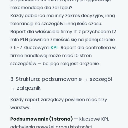
rekomendacje dla zarządu?
Każdy odbiorca ma inny zakres decyzyjny, inną
tolerancję na szczegóły i inną ilość czasu.
Raport dla właściciela firmy IT z przychodem 12
mln PLN powinien zmieścić się na jednej stronie
z 5–7 kluczowymi
KPI
. Raport dla controllera w
firmie handlowej może mieć 10 stron
szczegółów — bo jego rolą jest drążenie.
3. Struktura: podsumowanie → szczegół
→ załącznik
Każdy raport zarządczy powinien mieć trzy
warstwy:
Podsumowanie (1 strona)
— kluczowe KPI,
odchylenia powyżej progu istotności,