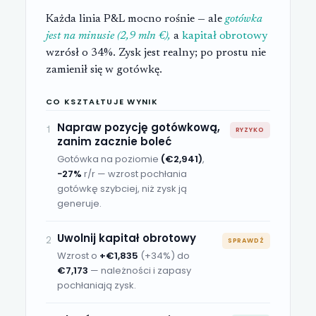
Każda linia P&L mocno rośnie — ale
gotówka
jest na minusie (2,9 mln €),
a
kapitał obrotowy
wzrósł o 34%. Zysk jest realny; po prostu nie
zamienił się w gotówkę.
CO KSZTAŁTUJE WYNIK
Napraw pozycję gotówkową,
1
RYZYKO
zanim zacznie boleć
Gotówka na poziomie
(€2,941)
,
−27%
r/r — wzrost pochłania
gotówkę szybciej, niż zysk ją
generuje.
Uwolnij kapitał obrotowy
2
SPRAWDŹ
Wzrost o
+€1,835
(+34%)
do
€7,173
— należności i zapasy
pochłaniają zysk.