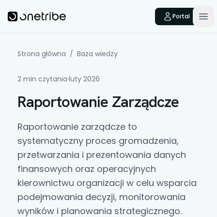
Skip to main content
Onetribe
Portal
Op
Strona główna
/
Baza wiedzy
2 min czytania
·
luty 2026
Raportowanie Zarządcze
Raportowanie zarządcze
to
systematyczny proces gromadzenia,
przetwarzania i prezentowania danych
finansowych oraz operacyjnych
kierownictwu organizacji w celu wsparcia
podejmowania decyzji, monitorowania
wyników i planowania strategicznego.