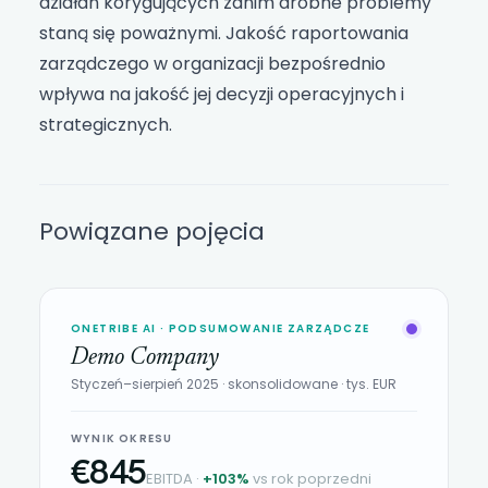
działań korygujących zanim drobne problemy
staną się poważnymi. Jakość raportowania
zarządczego w organizacji bezpośrednio
wpływa na jakość jej decyzji operacyjnych i
strategicznych.
Powiązane pojęcia
ONETRIBE AI · PODSUMOWANIE ZARZĄDCZE
Demo Company
Styczeń–sierpień 2025 · skonsolidowane · tys. EUR
WYNIK OKRESU
€845
EBITDA ·
+103%
vs rok poprzedni