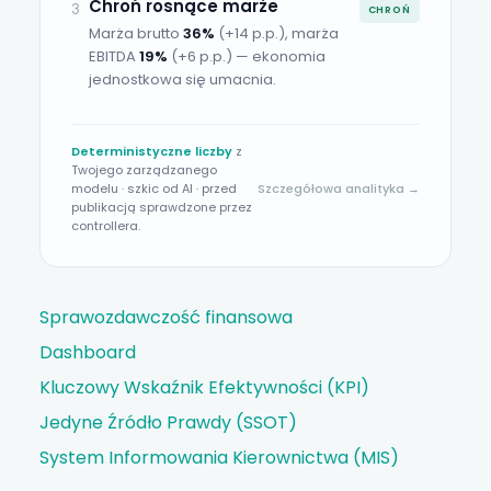
Chroń rosnące marże
3
CHROŃ
Marża brutto
36%
(+14 p.p.)
, marża
EBITDA
19%
(+6 p.p.)
— ekonomia
jednostkowa się umacnia.
Deterministyczne liczby
z
Twojego zarządzanego
modelu · szkic od AI · przed
Szczegółowa analityka →
publikacją sprawdzone przez
controllera.
Sprawozdawczość finansowa
Dashboard
Kluczowy Wskaźnik Efektywności (KPI)
Jedyne Źródło Prawdy (SSOT)
System Informowania Kierownictwa (MIS)