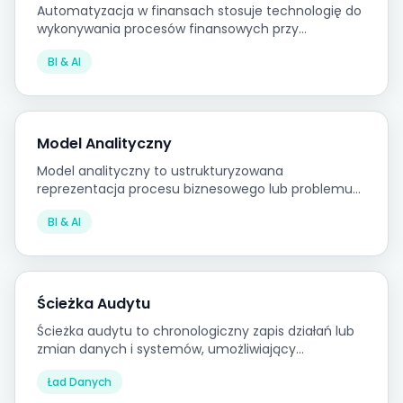
Automatyzacja w finansach stosuje technologię do
wykonywania procesów finansowych przy
ograniczonej ręcznej interwencji, dążąc do redukcji
BI & AI
czasu przetwarzania, eliminacji błędów i
przyspieszenia cykli raportowania.
Model Analityczny
Model analityczny to ustrukturyzowana
reprezentacja procesu biznesowego lub problemu
decyzyjnego, zbudowana w celu wsparcia analizy,
BI & AI
projekcji lub optymalizacji.
Ścieżka Audytu
Ścieżka audytu to chronologiczny zapis działań lub
zmian danych i systemów, umożliwiający
rekonstrukcję zdarzeń i dostarczający dowodów dla
Ład Danych
audytów sprawozdawczości finansowej i zgodności