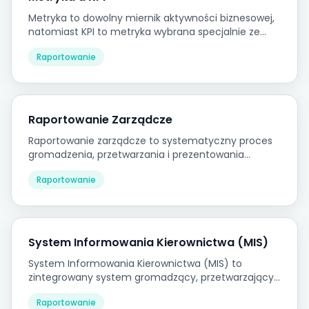
Metryka to dowolny miernik aktywności biznesowej,
natomiast KPI to metryka wybrana specjalnie ze
względu na bezpośrednie powiązanie z celem
Raportowanie
strategicznym lub krytycznym celem operacyjnym.
Raportowanie Zarządcze
Raportowanie zarządcze to systematyczny proces
gromadzenia, przetwarzania i prezentowania
danych finansowych oraz operacyjnych
Raportowanie
kierownictwu w celu wspierania podejmowania
decyzji i monitorowania wyników.
System Informowania Kierownictwa (MIS)
System Informowania Kierownictwa (MIS) to
zintegrowany system gromadzący, przetwarzający i
prezentujący ustrukturyzowane dane wspierające
Raportowanie
kierownictwo w podejmowaniu decyzji i