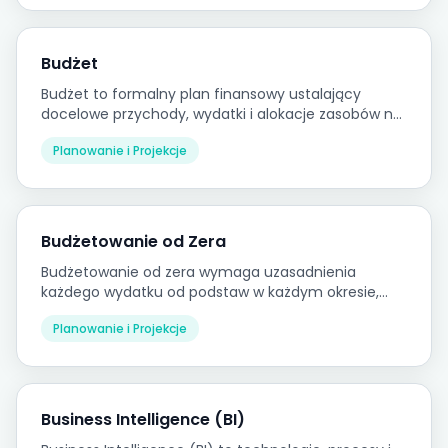
Budżet
Budżet to formalny plan finansowy ustalający
docelowe przychody, wydatki i alokacje zasobów na
dany okres, służący jako główny punkt odniesienia
Planowanie i Projekcje
przy ocenie wyników.
Budżetowanie od Zera
Budżetowanie od zera wymaga uzasadnienia
każdego wydatku od podstaw w każdym okresie,
zamiast przyrostowego korygowania poprzedniego
Planowanie i Projekcje
budżetu.
Business Intelligence (BI)