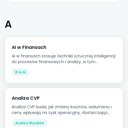
A
AI w Finansach
AI w finansach stosuje techniki sztucznej inteligencji
do procesów finansowych i analizy, w tym
wykrywania anomalii, modelowania predykcyjnego,
BI & AI
automatycznego raportowania i inteligentnego
prognozowania.
Analiza CVP
Analiza CVP bada, jak zmiany kosztów, wolumenu i
ceny wpływają na zysk operacyjny, dostarczając
podstawy do decyzji o progu rentowności i cenach.
Analiza Wyników