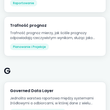
Raportowanie
ramami regulacyjnymi takimi jak MSSF lub lokalne
standardy rachunkowości.
Trafność prognoz
Trafność prognoz mierzy, jak ściśle prognozy
odpowiadają rzeczywistym wynikom, służąc jako
wskaźnik jakości procesu planowania i
Planowanie i Projekcje
wiarygodności założeń planistycznych.
G
Governed Data Layer
Jednolita warstwa raportowa między systemami
źródłowymi a odbiorcami, w której dane z wielu
systemów są skonsolidowane, uzgodnione i objęte