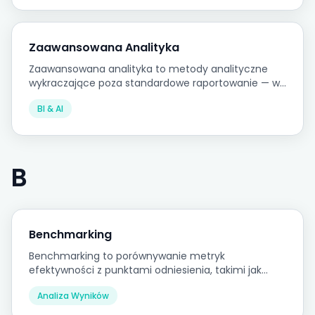
z przepisami.
Zaawansowana Analityka
Zaawansowana analityka to metody analityczne
wykraczające poza standardowe raportowanie — w
tym modelowanie statystyczne, modelowanie
BI & AI
predykcyjne i uczenie maszynowe — wydobywające
wzorce i tworzące prognozy z danych biznesowych.
B
Benchmarking
Benchmarking to porównywanie metryk
efektywności z punktami odniesienia, takimi jak
wyniki historyczne, średnie branżowe lub organizacje
Analiza Wyników
porównywalne, w celu oceny względnej
efektywności.