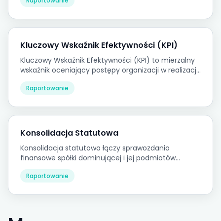
Raportowanie
Kluczowy Wskaźnik Efektywności (KPI)
Kluczowy Wskaźnik Efektywności (KPI) to mierzalny
wskaźnik oceniający postępy organizacji w realizacji
zdefiniowanego celu strategicznego lub
Raportowanie
operacyjnego.
Konsolidacja Statutowa
Konsolidacja statutowa łączy sprawozdania
finansowe spółki dominującej i jej podmiotów
zależnych w jeden zestaw grupowych sprawozdań
Raportowanie
finansowych wymagany przez prawo.