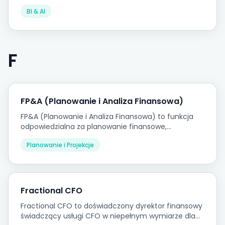
wymagań docelowych i ładowania do hurtowni
BI & AI
danych lub bazy danych raportowania.
F
FP&A (Planowanie i Analiza Finansowa)
FP&A (Planowanie i Analiza Finansowa) to funkcja
odpowiedzialna za planowanie finansowe,
budżetowanie, prognozowanie i analizę wyników
Planowanie i Projekcje
wspierającą podejmowanie decyzji przez
kierownictwo.
Fractional CFO
Fractional CFO to doświadczony dyrektor finansowy
świadczący usługi CFO w niepełnym wymiarze dla