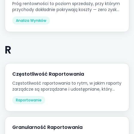
Próg rentowności to poziom sprzedaży, przy którym
przychody dokładnie pokrywają koszty — zero zysku,
zero straty.
Analiza Wyników
R
Częstotliwość Raportowania
Częstotliwość raportowania to rytm, w jakim raporty
zarządcze są sporządzane i udostępniane, który
powinien być dopasowany do tempa
Raportowanie
podejmowania decyzji, które ma wspierać.
Granularność Raportowania