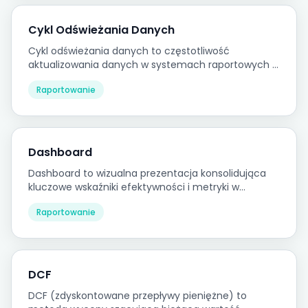
Cykl Odświeżania Danych
Cykl odświeżania danych to częstotliwość
aktualizowania danych w systemach raportowych z
systemów źródłowych, determinująca aktualność
Raportowanie
informacji dostępnych w raportach zarządczych.
Dashboard
Dashboard to wizualna prezentacja konsolidująca
kluczowe wskaźniki efektywności i metryki w
formacie umożliwiającym szybką ocenę stanu
Raportowanie
wyników.
DCF
DCF (zdyskontowane przepływy pieniężne) to