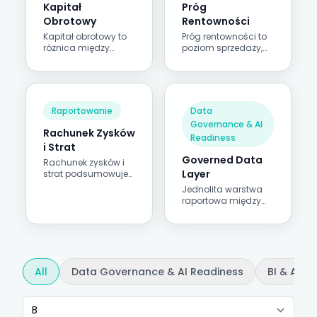
Kapitał
Próg
Obrotowy
Rentowności
Kapitał obrotowy to
Próg rentowności to
różnica między
poziom sprzedaży,
aktywami
przy którym
obrotowymi a
przychody dokładnie
zobowiązaniami
pokrywają koszty —
krótkoterminowymi —
zero zysku, zero
miara płynności
straty.
Raportowanie
Data
dostępnej na
Governance & AI
bieżącą działalność.
Rachunek Zysków
Readiness
i Strat
Governed Data
Rachunek zysków i
Layer
strat podsumowuje
przychody i koszty w
Jednolita warstwa
danym okresie,
raportowa między
pokazując, jak
systemami
przychód przekłada
źródłowymi a
się na zysk lub stratę.
odbiorcami, w której
dane z wielu
systemów są
skonsolidowane,
All
Data Governance & AI Readiness
BI & AI
uzgodnione i objęte
ładem danych
według jednego
zbioru definicji.