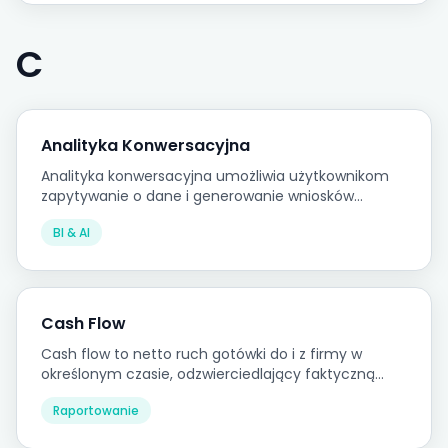
C
Analityka Konwersacyjna
Analityka konwersacyjna umożliwia użytkownikom
zapytywanie o dane i generowanie wniosków
analitycznych poprzez pytania w języku naturalnym,
BI & AI
bez konieczności pisania zapytań lub nawigowania
przez tradycyjne interfejsy BI.
Cash Flow
Cash flow to netto ruch gotówki do i z firmy w
określonym czasie, odzwierciedlający faktyczną
płynność — nie zysk księgowy.
Raportowanie