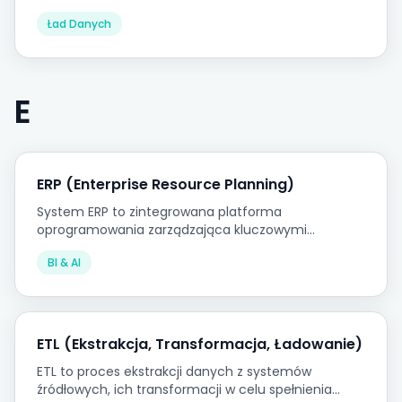
przed zaakceptowaniem do systemu, zapobiegając
Ład Danych
propagowaniu się nierzetelnych danych przez
systemy raportowe.
E
ERP (Enterprise Resource Planning)
System ERP to zintegrowana platforma
oprogramowania zarządzająca kluczowymi
procesami biznesowymi w ramach jednej bazy
BI & AI
danych, stanowiąca transakcyjny fundament
organizacji.
ETL (Ekstrakcja, Transformacja, Ładowanie)
ETL to proces ekstrakcji danych z systemów
źródłowych, ich transformacji w celu spełnienia