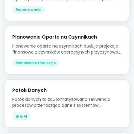
analitycznych i przykładów zastosowań
Raportowanie
raportowania typowych dla hurtowni danych.
Planowanie Oparte na Czynnikach
Planowanie oparte na czynnikach buduje projekcje
finansowe z czynników operacyjnych przyczynowo
determinujących wyniki finansowe, produkując
Planowanie i Projekcje
plany bardziej przejrzyste i szybciej reagujące na
zmiany niż historyczna ekstrapolacja.
Potok Danych
Potok danych to zautomatyzowana sekwencja
procesów przenosząca dane z systemów
źródłowych przez etapy transformacji do
BI & AI
docelowego systemu raportowego lub
analitycznego.