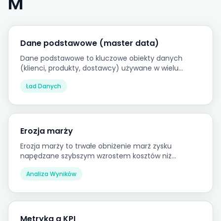
M
Dane podstawowe (master data)
Dane podstawowe to kluczowe obiekty danych
(klienci, produkty, dostawcy) używane w wielu
systemach, zarządzane centralnie w celu
Ład Danych
zapewnienia spójnych definicji we wszystkich
raportach i procesach.
Erozja marży
Erozja marży to trwałe obniżenie marż zysku
napędzane szybszym wzrostem kosztów niż
przychodów, presją cenową lub niekorzystnymi
Analiza Wyników
zmianami miksu, często stopniowe i trudne do
wykrycia do czasu, gdy stanie się znaczące.
Metryka a KPI