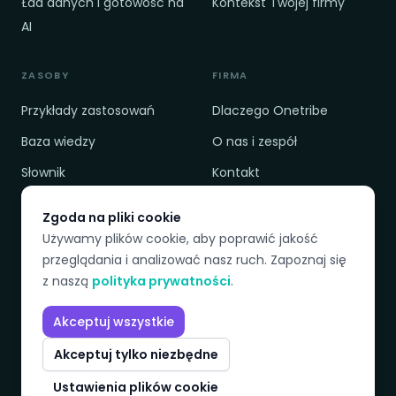
Ład danych i gotowość na
Kontekst Twojej firmy
AI
ZASOBY
FIRMA
Przykłady zastosowań
Dlaczego Onetribe
Baza wiedzy
O nas i zespół
Słownik
Kontakt
Cennik
Polityka prywatności
Zgoda na pliki cookie
Porównanie
Regulamin
Używamy plików cookie, aby poprawić jakość
przeglądania i analizować nasz ruch. Zapoznaj się
z naszą
polityka prywatności
.
DOSTĘPNE JĘZYKI
Akceptuj wszystkie
EN
PL
SK
CZ
Akceptuj tylko niezbędne
Ustawienia plików cookie
© 2026 Onetribeadvisory. Wszelkie prawa zastrzeżone.