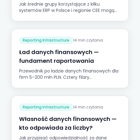
Jak średnie grupy korzystające z kilku
systemów ERP w Polsce i regionie CEE mogą
przejść od rocznej konsolidacji statutowej do
miesięcznego raportowania grupowego.
Odpowiedź leży w infrastrukturze, nie w
oprogramowaniu.
Reporting Infrastructure
14 min czytania
Ład danych finansowych —
fundament raportowania
Przewodnik po ładzie danych finansowych dla
firm 5–200 mln PLN. Cztery filary
wiarygodności i Piramida Zaufania do Danych
Onetribe.
Reporting Infrastructure
14 min czytania
Własność danych finansowych —
kto odpowiada za liczby?
Jak przypisać odpowiedzialność za dane