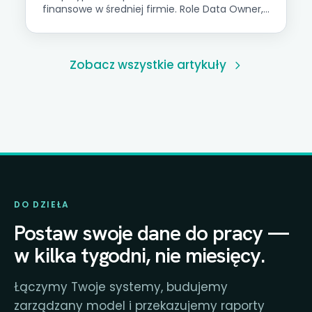
finansowe w średniej firmie. Role Data Owner,
Data Steward, macierz RACI i plan wdrożenia.
Zobacz wszystkie artykuły
DO DZIEŁA
Postaw swoje dane do pracy —
w kilka tygodni, nie miesięcy.
Łączymy Twoje systemy, budujemy
zarządzany model i przekazujemy raporty