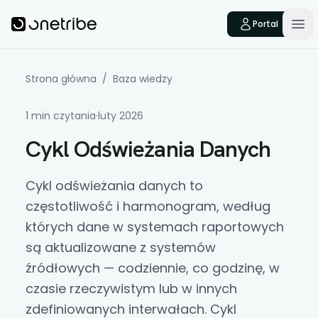
Skip to main content
Onetribe
Portal
Op
Strona główna
/
Baza wiedzy
1 min czytania
·
luty 2026
Cykl Odświeżania Danych
Cykl odświeżania danych
to
częstotliwość i harmonogram, według
których dane w systemach raportowych
są aktualizowane z systemów
źródłowych — codziennie, co godzinę, w
czasie rzeczywistym lub w innych
zdefiniowanych interwałach. Cykl