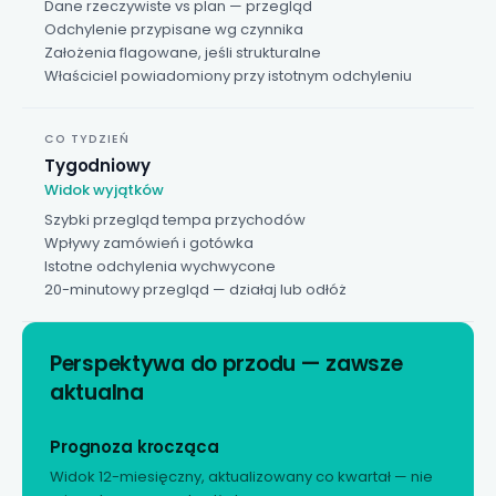
Dane rzeczywiste vs plan — przegląd
Odchylenie przypisane wg czynnika
Założenia flagowane, jeśli strukturalne
Właściciel powiadomiony przy istotnym odchyleniu
CO TYDZIEŃ
Tygodniowy
Widok wyjątków
Szybki przegląd tempa przychodów
Wpływy zamówień i gotówka
Istotne odchylenia wychwycone
20-minutowy przegląd — działaj lub odłóż
Perspektywa do przodu — zawsze
aktualna
Prognoza krocząca
Widok 12-miesięczny, aktualizowany co kwartał — nie