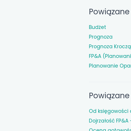
Powiązane 
Budżet
Prognoza
Prognoza Krocz
FP&A (Planowani
Planowanie Opa
Powiązane 
Od księgowości 
Dojrzałość FP&A 
Ocena gotowości