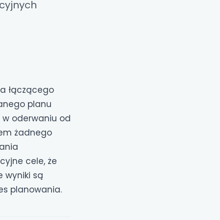
cyjnych
ia łączącego
wanego planu
 w oderwaniu od
ędem żadnego
ania
yjne cele, że
e wyniki są
es planowania.