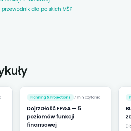
 przewodnik dla polskich MŚP
ykuły
a
Planning & Projections
7 min czytania
Dojrzałość FP&A — 5
B
a
poziomów funkcji
z
finansowej
Dl