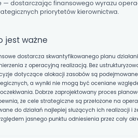
e — dostarczając finansowego wyrazu opera
rategicznych priorytetów kierownictwa.
o jest ważne
nsowe dostarcza skwantyfikowanego planu działan
ierzenia z operacyjną realizacją. Bez ustrukturyzo
cyzje dotyczące alokacji zasobów są podejmowane
ategicznych, a wyniki nie mogą być oceniane wzgl
oczekiwania. Dobrze zaprojektowany proces planow
wnia, że cele strategiczne są przełożone na operac
ane do działań najlepiej służących ich realizacji i ż
ględem jasnego punktu odniesienia przez cały okr