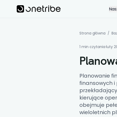
Skip to main content
Onetribe
Nas
Strona główna
/
Ba
1 min czytania
·
luty 
Planow
Planowanie f
finansowych i
przekładający
kierujące ope
obejmuje pełe
wieloletnich 