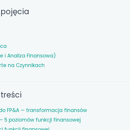
pojęcia
ąca
e i Analiza Finansowa)
rte na Czynnikach
treści
do FP&A — transformacja finansów
— 5 poziomów funkcji finansowej
 funkcji finansowej