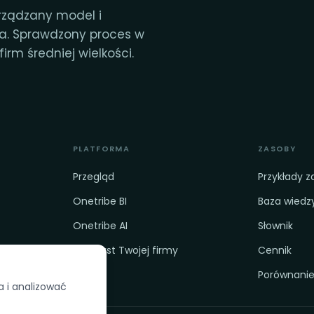
rządzany model i
ia. Sprawdzony proces w
irm średniej wielkości.
PLATFORMA
ZASOBY
Przegląd
Przykłady 
Onetribe BI
Baza wiedz
Onetribe AI
Słownik
 na AI
Kontekst Twojej firmy
Cennik
Porównani
a i analizować