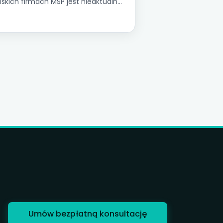
lskich firmach MŚP jest nieaktualna
ż w drugim kwartale, jak przejść od
piowania ubiegłego roku do
rzędzia zarządzania. Pięć zasad,
jczęstsze błędy i praktyczne
kazówki dla firm z przychodem 5–
0 mln PLN.
Umów bezpłatną konsultację