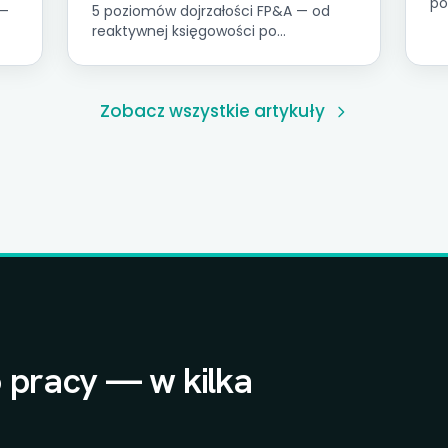
po
 —
5 poziomów dojrzałości FP&A — od
ju
reaktywnej księgowości po
ko
strategiczne partnerstwo biznesowe.
na
Przewodnik dla firm MŚP.
na
ws
Zobacz wszystkie artykuły
20
 pracy — w kilka