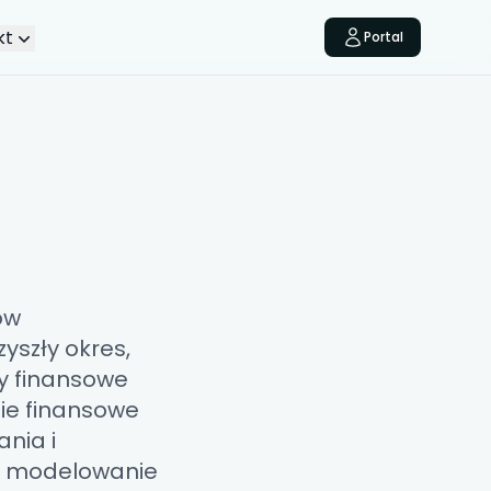
kt
Portal
ów
yszły okres,
y finansowe
ie finansowe
nia i
 i modelowanie