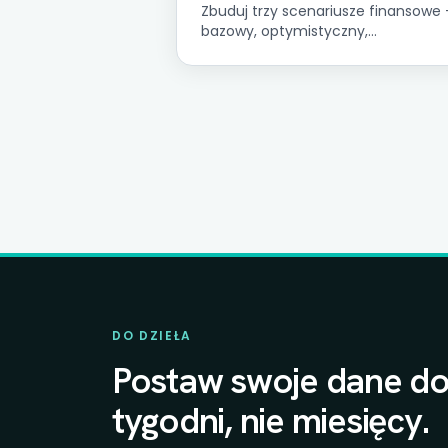
Zbuduj trzy scenariusze finansowe
bazowy, optymistyczny,
pesymistyczny — powiązane z
czynnikami i wykorzystaj je w
planowaniu zamiast
jednowymiarowego budżetu.
DO DZIEŁA
Postaw swoje dane do
tygodni, nie miesięcy.