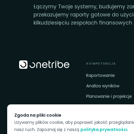
Łączymy Twoje systemy, budujemy za
przekazujemy raporty gotowe do użyc
kilkudziesięciu zespołach finansowych f
KOMPETENCJE
Raportowanie
Analiza wyników
Planowanie i projekcje
Ład danych i gotowość
Zgoda na pliki cookie
Używamy plików cookie, aby poprawić jakość przeglądani
nasz ruch. Zapoznaj się z naszą
polityka prywatności
.