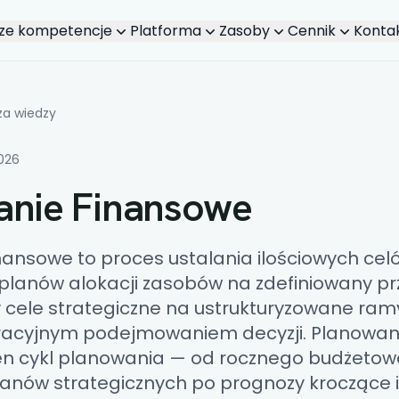
ze kompetencje
Platforma
Zasoby
Cennik
Konta
Powiązane treści
za wiedzy
2026
anie Finansowe
inansowe
to proces ustalania ilościowych cel
 planów alokacji zasobów na zdefiniowany prz
 cele strategiczne na ustrukturyzowane ram
racyjnym podejmowaniem decyzji. Planowan
n cykl planowania — od rocznego budżetowa
planów strategicznych po prognozy kroczące