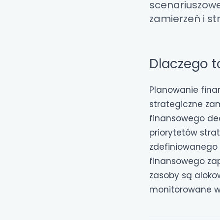
scenariuszow
zamierzeń i st
Dlaczego t
Planowanie fina
strategiczne zam
finansowego de
priorytetów str
zdefiniowanego 
finansowego zape
zasoby są alokow
monitorowane wz