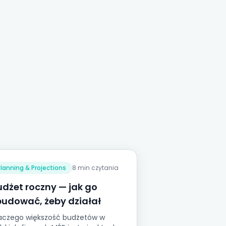
Planning & Projections
8 min czytania
udżet roczny — jak go
budować, żeby działał
aczego większość budżetów w