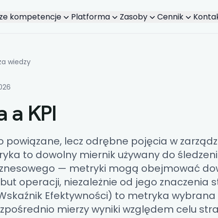
ze kompetencje
Platforma
Zasoby
Cennik
Konta
Powiązane treści
za wiedzy
2026
 a KPI
to powiązane, lecz odrębne pojęcia w zarząd
ryka to dowolny miernik używany do śledzen
biznesowego — metryki mogą obejmować do
but operacji, niezależnie od jego znaczenia 
Wskaźnik Efektywności
) to metryka wybrana 
ezpośrednio mierzy wyniki względem celu str