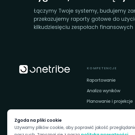
Łączymy Twoje systemy, budujemy za
przekazujemy raporty gotowe do użyc
kilkudziesięciu zespołach finansowych f
KOMPETENCJE
Raportowanie
Analiza wyników
Planowanie i projekcje
Ład danych i gotowość
Zgoda na pliki cookie
Używamy plików cookie, aby poprawić jakość przeglądani
nasz ruch. Zapoznaj się z naszą
polityka prywatności
.