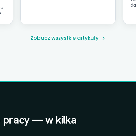
Cztery filary wiarygodności i Piramida
da
ku
Zaufania do Danych Onetribe.
Ro
EE
ma
ji
dź
Zobacz wszystkie artykuły
 pracy — w kilka