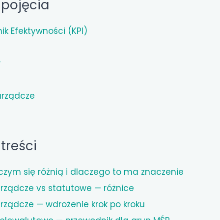
pojęcia
k Efektywności (KPI)
w
arządcze
treści
— czym się różnią i dlaczego to ma znaczenie
rządcze vs statutowe — różnice
rządcze — wdrożenie krok po kroku