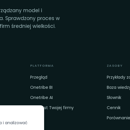
rządzany model i
ia. Sprawdzony proces w
irm średniej wielkości.
PLATFORMA
ZASOBY
Przegląd
Przykłady 
Onetribe BI
Baza wiedz
Onetribe AI
Słownik
 na AI
Kontekst Twojej firmy
Cennik
Porównani
a i analizować