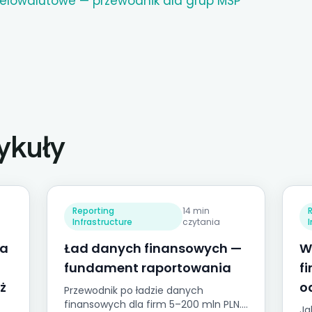
elowalutowe — przewodnik dla grup MŚP
ykuły
Reporting
14 min
Infrastructure
czytania
la
Ład danych finansowych —
W
fundament raportowania
f
iż
o
Przewodnik po ładzie danych
finansowych dla firm 5–200 mln PLN.
Ja