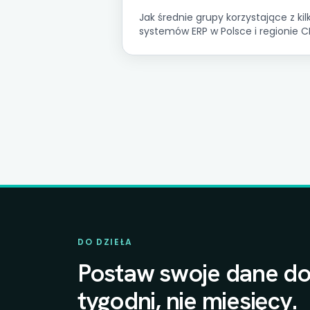
Jak średnie grupy korzystające z kil
systemów ERP w Polsce i regionie C
mogą przejść od rocznej konsolidac
statutowej do miesięcznego
raportowania grupowego. Odpowie
leży w infrastrukturze, nie w
oprogramowaniu.
DO DZIEŁA
Postaw swoje dane do
tygodni, nie miesięcy.