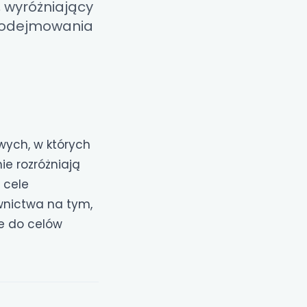
, wyróżniający
 podejmowania
wych, w których
ie rozróżniają
 cele
wnictwa na tym,
e do celów