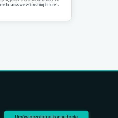
ne finansowe w średniej firmie.
le Data Owner, Data Steward,
cierz RACI i plan wdrożenia.
Umów bezpłatną konsultację