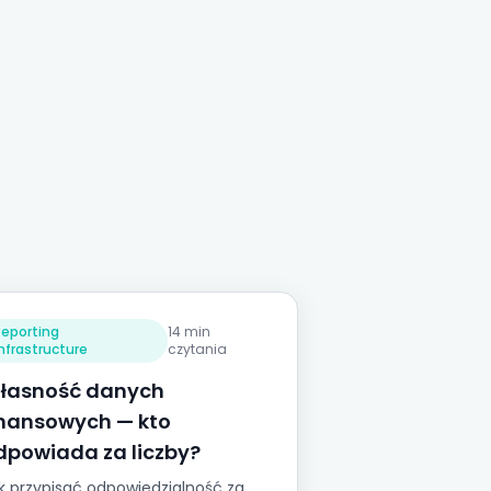
Reporting
14 min
Infrastructure
czytania
łasność danych
inansowych — kto
dpowiada za liczby?
k przypisać odpowiedzialność za