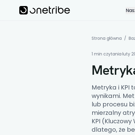
Skip to main content
Onetribe
Nas
Strona główna
/
Ba
1 min czytania
·
luty 
Metryka
Metryka i KPI 
wynikami. Met
lub procesu 
mierzalny atry
KPI (
Kluczowy 
dlatego, że b