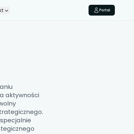
kt
Portal
zaniu
ia aktywności
wolny
strategicznego.
specjalnie
ategicznego