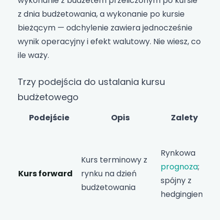
wykonanie z budżetem przeliczonym po kursie
z dnia budżetowania, a wykonanie po kursie
bieżącym — odchylenie zawiera jednocześnie
wynik operacyjny i efekt walutowy. Nie wiesz, co
ile waży.
Trzy podejścia do ustalania kursu
budżetowego
Podejście
Opis
Zalety
W
do
Rynkowa
Kurs terminowy z
da
prognoza
;
Kurs forward
rynku na dzień
ry
spójny z
budżetowania
zmi
hedgingiem
dn
bu