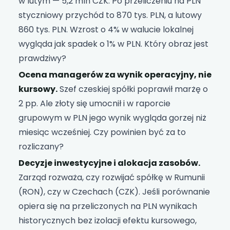
w lutym — 5,2 mln CZK. Po przeliczeniu na PLN
styczniowy przychód to 870 tys. PLN, a lutowy
860 tys. PLN. Wzrost o 4% w walucie lokalnej
wygląda jak spadek o 1% w PLN. Który obraz jest
prawdziwy?
Ocena managerów za wynik operacyjny, nie
kursowy.
Szef czeskiej spółki poprawił marżę o
2 pp. Ale złoty się umocnił i w raporcie
grupowym w PLN jego wynik wygląda gorzej niż
miesiąc wcześniej. Czy powinien być za to
rozliczany?
Decyzje inwestycyjne i alokacja zasobów.
Zarząd rozważa, czy rozwijać spółkę w Rumunii
(RON), czy w Czechach (CZK). Jeśli porównanie
opiera się na przeliczonych na PLN wynikach
historycznych bez izolacji efektu kursowego,