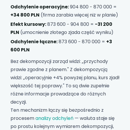
Odchylenie operacyjne:
904 800 − 870 000 =
+34 800 PLN
(firma zarabia więcej niż w planie)
Efekt kursowy:
873 600 − 904 800 =
−31 200
PLN
(umocnienie złotego zjada część wyniku)
Odchylenie łączne:
873 600 − 870 000 =
+3
600 PLN
Bez dekompozycji zarząd widzi: „przychody
prawie zgodne z planem." Z dekompozycją
widzi: „operacyjnie +4% powyżej planu, kurs zjadł
większość tej poprawy." To są dwie zupełnie
różne informacje prowadzące do różnych
decyzji.
Ten mechanizm łączy się bezpośrednio z
procesem
analizy odchyleń
— waluta staje się
po prostu kolejnym wymiarem dekompozycji,