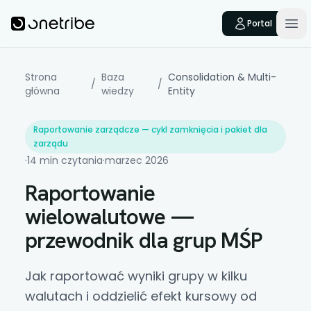
Skip to main content
Onetribe
Portal
Op
Strona
Baza
Consolidation & Multi-
/
/
główna
wiedzy
Entity
Raportowanie zarządcze — cykl zamknięcia i pakiet dla
zarządu
·
14 min czytania
·
marzec 2026
Raportowanie
wielowalutowe —
przewodnik dla grup MŚP
Jak raportować wyniki grupy w kilku
walutach i oddzielić efekt kursowy od