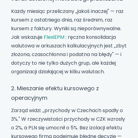
Każdy miesiąc przeliczany „jakoś inaczej" — raz
kursem z ostatniego dnia, raz średnim, raz
kursem z faktury. Wyniki są nieporównywalne.
Jak wskazuje
FlexiEPM
: ręczna konsolidacja
walutowa w arkuszach kalkulacyjnych jest „zbyt
złożona, czasochłonna i podatna na błędy" — i
dotyczy to nie tylko dużych grup, ale każdej
organizacji działającej w kilku walutach.
2. Mieszanie efektu kursowego z
operacyjnym
Zarząd widzi: „przychody w Czechach spadły o
3%." W rzeczywistości przychody w CZK wzrosły
o 2%, a PLN się umocnił o 5%. Bez izolacji efektu
kursowego firma podejmuje błędne decyzje —