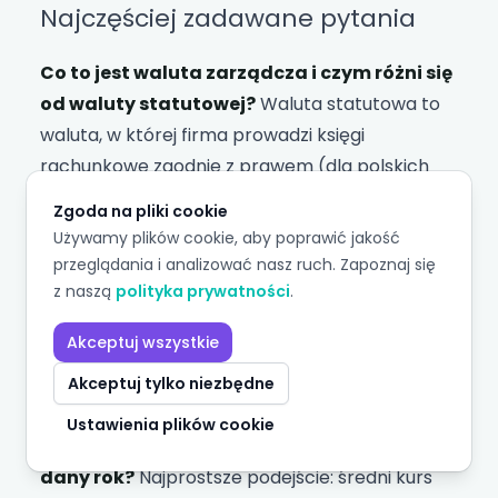
Najczęściej zadawane pytania
Co to jest waluta zarządcza i czym różni się
od waluty statutowej?
Waluta statutowa to
waluta, w której firma prowadzi księgi
rachunkowe zgodnie z prawem (dla polskich
spółek — PLN). Waluta zarządcza
Zgoda na pliki cookie
(management reporting currency) to waluta,
Używamy plików cookie, aby poprawić jakość
w której grupa przygotowuje
raporty zarządcze
przeglądania i analizować nasz ruch. Zapoznaj się
na potrzeby podejmowania decyzji. Mogą być
z naszą
polityka prywatności
.
takie same, ale nie muszą — firma z funduszem
Akceptuj wszystkie
PE raportującym w EUR może wybrać EUR jako
walutę zarządczą, mimo że każda polska spółka
Akceptuj tylko niezbędne
w grupie księguje w PLN.
Ustawienia plików cookie
Jak ustalić kurs budżetowy EUR/PLN na
dany rok?
Najprostsze podejście: średni kurs