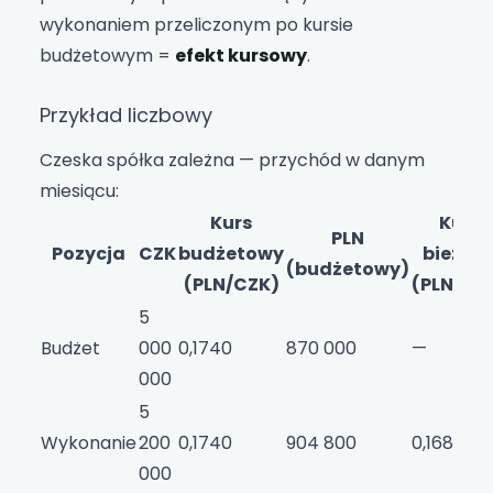
wykonaniem przeliczonym po kursie
budżetowym =
efekt kursowy
.
Przykład liczbowy
Czeska spółka zależna — przychód w danym
miesiącu:
Kurs
Kurs
PLN
Pozycja
CZK
budżetowy
bieżąc
(budżetowy)
(PLN/CZK)
(PLN/CZ
5
Budżet
000
0,1740
870 000
—
000
5
Wykonanie
200
0,1740
904 800
0,1680
000