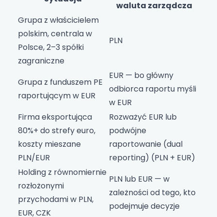
waluta zarządcza
Grupa z właścicielem
polskim, centrala w
PLN
Polsce, 2–3 spółki
zagraniczne
EUR — bo główny
Grupa z funduszem PE
odbiorca raportu myśli
raportującym w EUR
w EUR
Firma eksportująca
Rozważyć EUR lub
80%+ do strefy euro,
podwójne
koszty mieszane
raportowanie (dual
PLN/EUR
reporting) (PLN + EUR)
Holding z równomiernie
PLN lub EUR — w
rozłożonymi
zależności od tego, kto
przychodami w PLN,
podejmuje decyzje
EUR, CZK