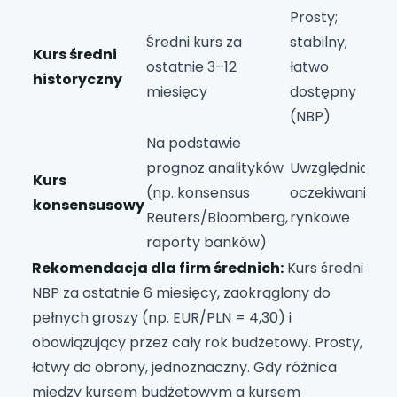
Prosty;
Ni
Średni kurs za
stabilny;
uw
Kurs średni
ostatnie 3–12
łatwo
tr
historyczny
miesięcy
dostępny
by
(NBP)
ni
Na podstawie
Pr
prognoz analityków
Uwzględnia
mo
Kurs
(np. konsensus
oczekiwania
bł
konsensusowy
Reuters/Bloomberg,
rynkowe
wy
raporty banków)
akt
Rekomendacja dla firm średnich:
Kurs średni
NBP za ostatnie 6 miesięcy, zaokrąglony do
pełnych groszy (np. EUR/PLN = 4,30) i
obowiązujący przez cały rok budżetowy. Prosty,
łatwy do obrony, jednoznaczny. Gdy różnica
między kursem budżetowym a kursem