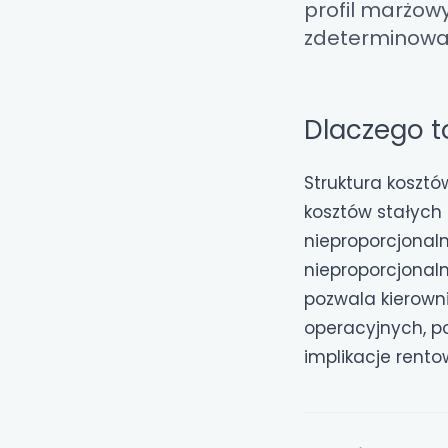
profil marżow
zdeterminowa
Dlaczego t
Struktura kosztó
kosztów stałych
nieproporcjonaln
nieproporcjonaln
pozwala kierown
operacyjnych, p
implikacje rento