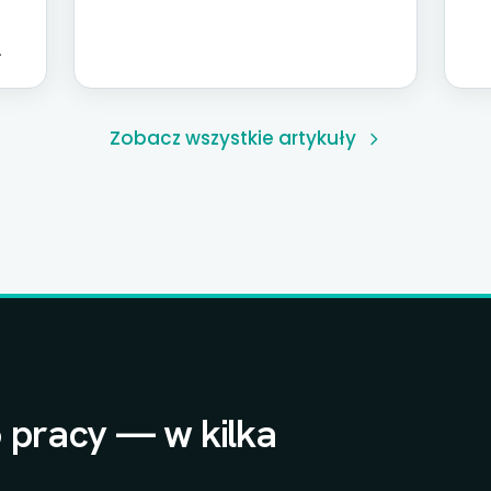
marża kontrybucyjna, rentowność
za
produktów i klientów, alokacja
al
kosztów.
MŚ
n,
Zobacz wszystkie artykuły
 pracy — w kilka