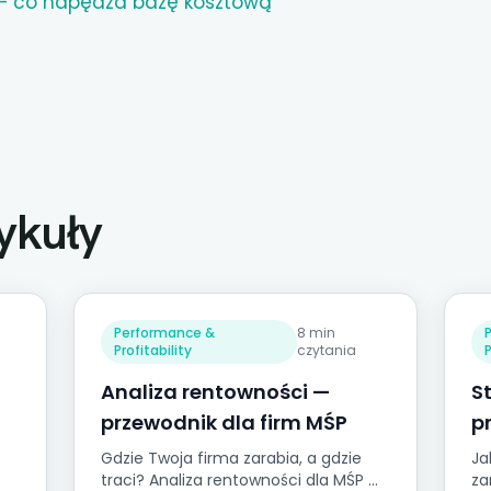
 — co napędza bazę kosztową
ykuły
Performance &
8 min
Profitability
czytania
P
Analiza rentowności —
S
przewodnik dla firm MŚP
p
Gdzie Twoja firma zarabia, a gdzie
Ja
traci? Analiza rentowności dla MŚP —
za