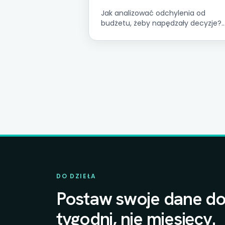
Jak analizować odchylenia od
budżetu, żeby napędzały decyzje?
Typy odchyleń, 5-krokowy drill-dow
progi istotności i najczęstsze błędy
MŚP.
DO DZIEŁA
Postaw swoje dane do
tygodni, nie miesięcy.