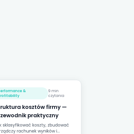
Performance &
9 min
rofitability
czytania
truktura kosztów firmy —
rzewodnik praktyczny
k sklasyfikować koszty, zbudować
rządczy rachunek wyników i