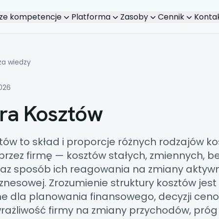
ze kompetencje
Platforma
Zasoby
Cennik
Konta
Powiązane treści
za wiedzy
2026
ura Kosztów
ztów
to skład i proporcje różnych rodzajów k
rzez firmę — kosztów stałych, zmiennych, be
az sposób ich reagowania na zmiany aktywno
iznesowej. Zrozumienie struktury kosztów jest
 dla planowania finansowego, decyzji cenow
wrażliwość firmy na zmiany przychodów,
próg