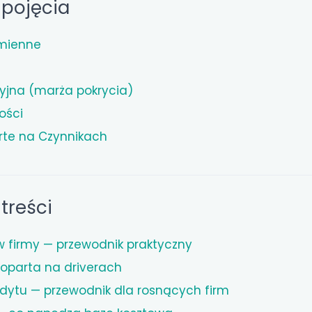
pojęcia
Zmienne
yjna (marża pokrycia)
ości
rte na Czynnikach
treści
w firmy — przewodnik praktyczny
 oparta na driverach
ytu — przewodnik dla rosnących firm