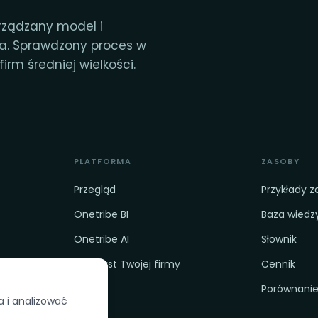
rządzany model i
ia. Sprawdzony proces w
irm średniej wielkości.
PLATFORMA
ZASOBY
Przegląd
Przykłady 
Onetribe BI
Baza wiedz
Onetribe AI
Słownik
 na AI
Kontekst Twojej firmy
Cennik
Porównani
a i analizować