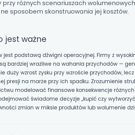
y przy różnych scenariuszach wolumenowych
ne sposobem skonstruowania jej kosztów.
o jest ważne
w jest podstawą dźwigni operacyjnej. Firmy z wysok
 są bardziej wrażliwe na wahania przychodów — gen
ie duży wzrost zysku przy wzroście przychodów, lec
ej presji na marże przy ich spadku. Zrozumienie stru
ictwu modelować finansowe konsekwencje różnych 
odejmować świadome decyzje „kupić czy wytworzyć
wności zmian w miksie produktów lub wolumenie dzia