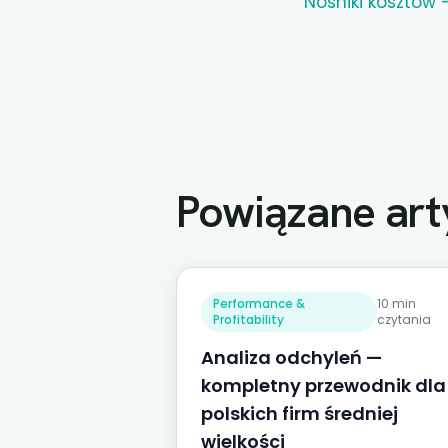
Nośniki kosztów
Powiązane art
Performance &
10 min
Profitability
czytania
Analiza odchyleń —
kompletny przewodnik dla
polskich firm średniej
wielkości