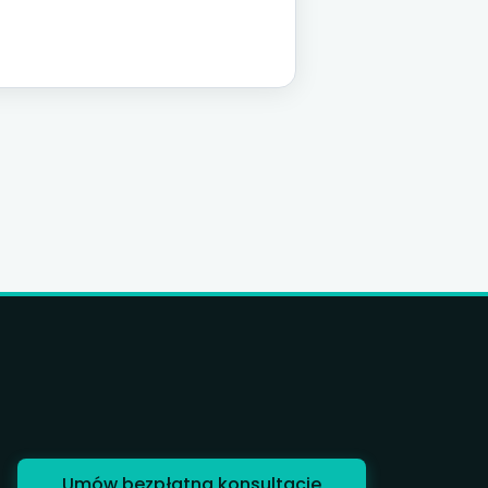
rządzać bazą kosztową. MPK,
okacja i próg rentowności dla firm
P.
Umów bezpłatną konsultację