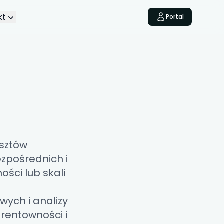
kt
Portal
osztów
zpośrednich i
ści lub skali
ych i analizy
 rentowności
i