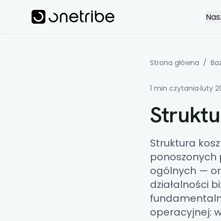
Skip to main content
Onetribe
Nas
Strona główna
/
Ba
1 min czytania
·
luty 
Strukt
Struktura kos
ponoszonych p
ogólnych — or
działalności b
fundamentalne
operacyjnej: 