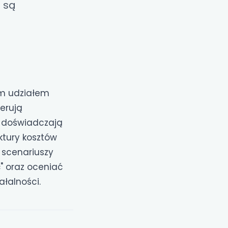
 są
im udziałem
erują
z doświadczają
ktury kosztów
scenariuszy
" oraz oceniać
łalności.