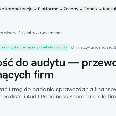
ze kompetencje
Platforma
Zasoby
Cennik
Konta
Select section...
za wiedzy
/
Quality & Governance
·
13 min czytania
·
marzec 
ze — cykl zamknięcia i pakiet dla zarządu
ść do audytu — przew
nących firm
ać firmę do badania sprawozdania finansow
hecklista i Audit Readiness Scorecard dla fi