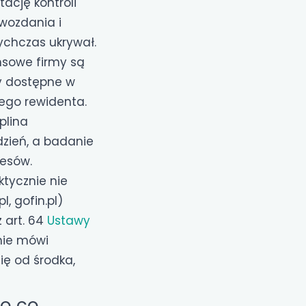
ację kontroli
wozdania i
ychczas ukrywał.
nsowe firmy są
y dostępne w
łego rewidenta.
plina
dzień, a badanie
esów.
ktycznie nie
, gofin.pl)
 art. 64
Ustawy
 nie mówi
ię od środka,
mo co