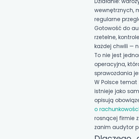
Działanie: wdro
wewnętrznych, m
regularne przegl
Gotowość do aud
rzetelne, kontr
każdej chwili — 
To nie jest jed
operacyjna, któr
sprawozdania je
W Polsce temat g
istnieje jako sam
opisują obowiąz
o rachunkowośc
rosnącej firmie 
zanim audytor prz
Dlaczego „