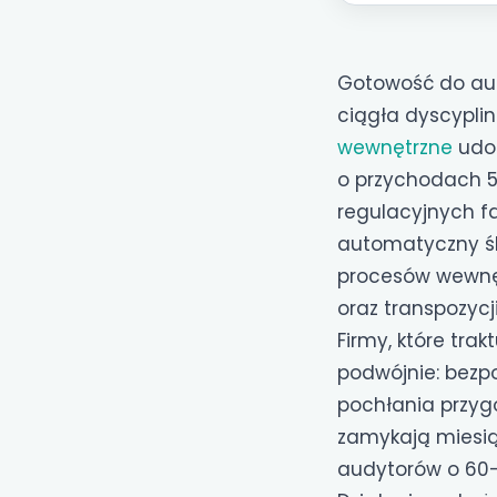
Gotowość do aud
ciągła dyscyplin
wewnętrzne
udok
o przychodach 5
regulacyjnych fa
automatyczny śla
procesów wewnęt
oraz transpozycj
Firmy, które tr
podwójnie: bezp
pochłania przyg
zamykają miesią
audytorów o 60–7