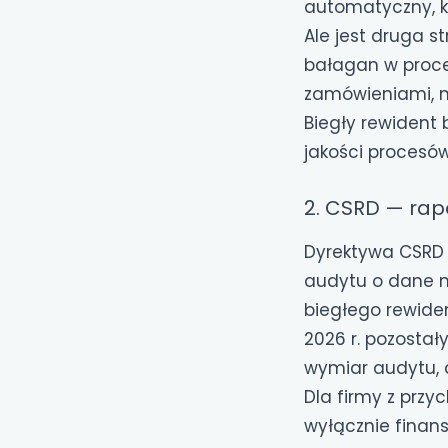
automatyczny, ko
Ale jest druga st
bałagan w proce
zamówieniami, ni
Biegły rewident
jakości procesów
2. CSRD — ra
Dyrektywa CSRD (
audytu o dane n
biegłego rewiden
2026 r. pozostał
wymiar audytu, 
Dla firmy z prz
wyłącznie finan