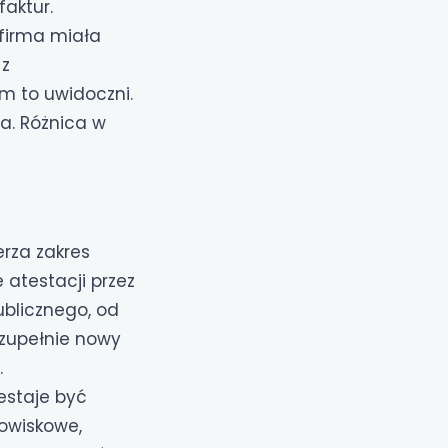
faktur.
 firma miała
 z
em to uwidoczni.
a. Różnica w
erza zakres
atestacji przez
ublicznego, od
 zupełnie nowy
.
estaje być
dowiskowe,