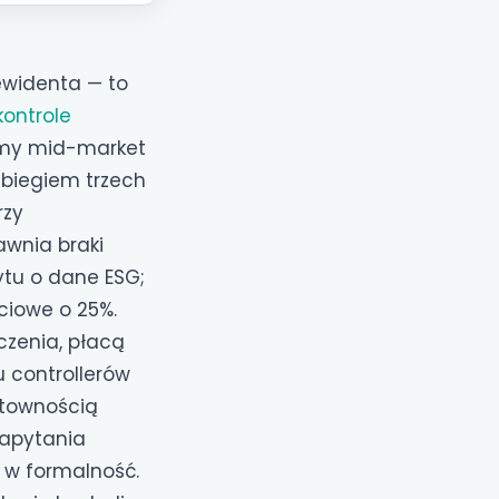
ewidenta — to
kontrole
irmy mid-market
biegiem trzech
rzy
awnia braki
ytu o dane ESG;
ciowe o 25%.
czenia, płacą
 controllerów
otownością
zapytania
 w formalność.