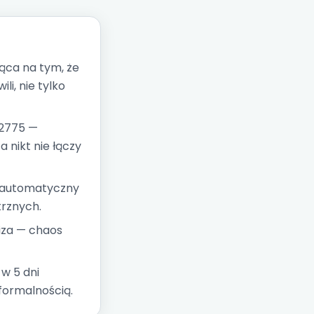
ąca na tym, że
i, nie tylko
/2775 —
 nikt nie łączy
y automatyczny
trznych.
iza — chaos
 w 5 dni
 formalnością.