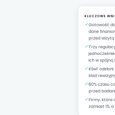
KLUCZOWE WNI
Gotowość do 
dane finanso
przed wizytą
Trzy regulac
jednocześnie
ich w spójną 
KSeF odsłoni
ślad rewizyj
80% czasu co
przed badani
Firmy, które
zamiast 15, a