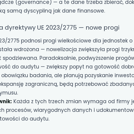
ządcze (governance) — a te dane trzeba zbierać, d
aką samą dyscypliną jak dane finansowe.
ja dyrektywy UE 2023/2775 — nowe progi
3/2775 podnosi progi wielkościowe dla jednostek o 
tała wdrożona — nowelizacja zwiększyła progi trzykr
st spodziewana. Paradoksalnie, podwyższenie progów
ość do audytu — zwiększy popyt na gotowość dobro
 obowiązku badania, ale planują pozyskanie inwesto
ekspansję zagraniczną, będą potrzebować zbadany
ymusu.
nik:
Każda z tych trzech zmian wymaga od firmy 
h procesów, wiarygodnych danych i udokumentowan
otowości do audytu.