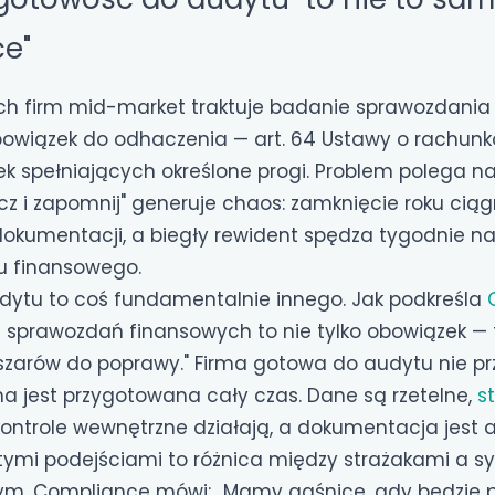
e"
ich firm mid-market traktuje badanie sprawozdani
bowiązek do odhaczenia — art. 64 Ustawy o rachu
k spełniających określone progi. Problem polega na
z i zapomnij" generuje chaos: zamknięcie roku ciąg
dokumentacji, a biegły rewident spędza tygodnie n
u finansowego.
ytu to coś fundamentalnie innego. Jak podkreśla
e sprawozdań finansowych to nie tylko obowiązek —
bszarów do poprawy." Firma gotowa do audytu nie pr
a jest przygotowana cały czas. Dane są rzetelne,
s
, kontrole wewnętrzne działają, a dokumentacja jest 
tymi podejściami to różnica między strażakami a 
m. Compliance mówi: „Mamy gaśnicę, gdy będzie p