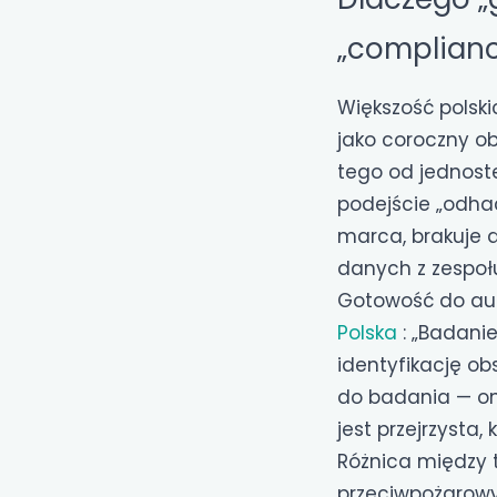
„complianc
Większość polsk
jako coroczny o
tego od jednoste
podejście „odhac
marca, brakuje 
danych z zespoł
Gotowość do aud
Polska
: „Badani
identyfikację o
do badania — on
jest przejrzysta
Różnica między 
przeciwpożarowy