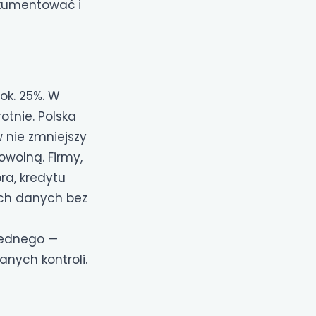
okumentować i
ok. 25%. W
otnie. Polska
 nie zmniejszy
wolną. Firmy,
ra, kredytu
ch danych bez
jednego —
ych kontroli.