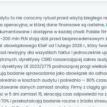
ytu to nie coroczny rytuał przed wizytą biegłego r
a operacyjna, w której dane finansowe są rzetelne,
umentowane i dostępne w każdej chwili. Polskie f
–200 mln PLN stoją dziś przed bezprecedensowym z
l: obowiązkowego KSeF od 1 lutego 2026 r., który two
d rewizyjny dla wszystkich faktur i jednocześnie uj
rznych; dyrektywy CSRD rozszerzającej zakres aud
i dyrektywy UE 2023/2775 podnoszącej progi wielkoś
aktują badanie sprawozdania jako obowiązek do odha
ośrednio w kosztach audytu i pośrednio — 80% czasu
otowanie danych zamiast analizy. Firmy z ciągłą g
c w 5 dni zamiast 15, skracają czas odpowiedzi na 
0% i przekształcają badanie roczne z źródła stresu