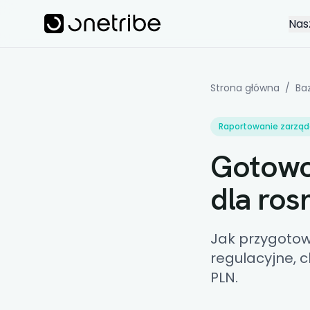
Skip to main content
Onetribe
Nas
Gotowość do audytu
Strona główna
/
Ba
Raportowanie zarządc
Gotowo
dla ros
Jak przygotow
regulacyjne, c
PLN.