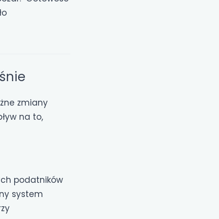
ło
eśnie
ężne zmiany
ływ na to,
nych podatników
lny system
rzy