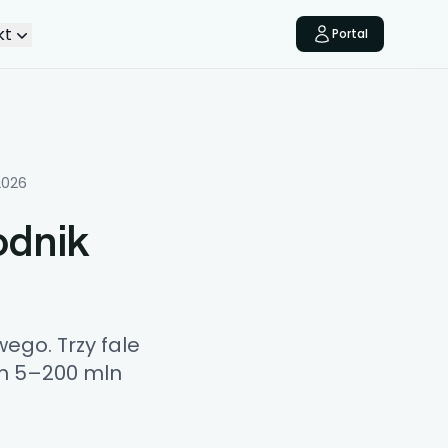
kt
Portal
2026
odnik
ego. Trzy fale
rm 5–200 mln