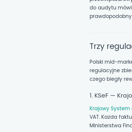
do audytu mówi: 
prawdopodobny.
Trzy regula
Polski mid-mark
regulacyjne zbie
czego biegły rew
1. KSeF — Kra
Krajowy System 
VAT. Każda fakt
Ministerstwa Fin