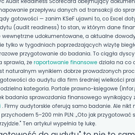
żyć Audit Readiness Scorecard obejmujący dokument
apowanie przepływu danych od transakcji do spra
ądy gotowości — zanim KSeF ujawni to, co Excel dot
ytu (audit readiness) to stan, w którym dane fina
ole wewnętrzne udokumentowane, a aktualne dowod
nie tylko w tygodniach poprzedzających wizytę bieg
norazowe przygotowanie do badania. To ciągła dyscy
a sprawia, że
raportowanie finansowe
działa na co 
st naturalnym wynikiem dobrze prowadzonych proc
otowości do audytu dla firm średniej wielkości pra
odzielna kategoria. Portale prawno-księgowe (infor.pl
ek badania sprawozdania finansowego wynikający z
i
. Firmy audytorskie oferują samo badanie. Ale nikt
z przychodem 5–200 mln PLN: „Oto jak przygotować s
yjdzie." Ten artykuł wypełnia tę lukę.
gotowość do audytu" to nie to sa