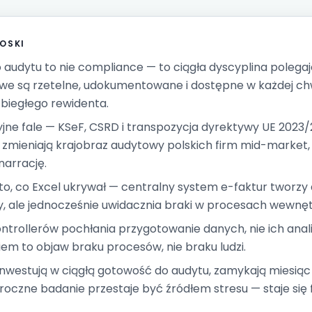
OSKI
audytu to nie compliance — to ciągła dyscyplina polegaj
we są rzetelne, udokumentowane i dostępne w każdej chwil
 biegłego rewidenta.
yjne fale — KSeF, CSRD i transpozycja dyrektywy UE 2023
 zmieniają krajobraz audytowy polskich firm mid-market, a
narrację.
 to, co Excel ukrywał — centralny system e-faktur tworz
ny, ale jednocześnie uwidacznia braki w procesach wewnę
ntrollerów pochłania przygotowanie danych, nie ich anal
em to objaw braku procesów, nie braku ludzi.
 inwestują w ciągłą gotowość do audytu, zamykają miesiąc
 roczne badanie przestaje być źródłem stresu — staje się