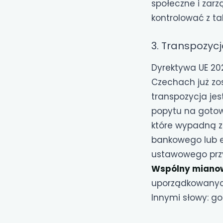
społeczne i zar
kontrolować z t
3. Transpozyc
Dyrektywa UE 202
Czechach już zos
transpozycja je
popytu na gotow
które wypadną z
bankowego lub 
ustawowego prz
Wspólny mianow
uporządkowanyc
Innymi słowy: g