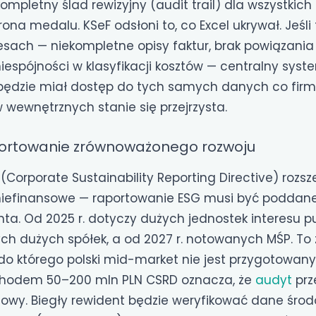
mpletny ślad rewizyjny (audit trail) dla wszystkich 
rona medalu. KSeF odsłoni to, co Excel ukrywał. Jeśli
sach — niekompletne opisy faktur, brak powiązania
espójności w klasyfikacji kosztów — centralny syst
 będzie miał dostęp do tych samych danych co firm
 wewnętrznych stanie się przejrzysta.
portowanie zrównoważonego rozwoju
Corporate Sustainability Reporting Directive) rozsz
iefinansowe — raportowanie ESG musi być poddane 
ta. Od 2025 r. dotyczy dużych jednostek interesu p
ych dużych spółek, a od 2027 r. notowanych MŚP. To
do którego polski mid-market nie jest przygotowany
ychodem 50–200 mln PLN CSRD oznacza, że
audyt
prz
sowy. Biegły rewident będzie weryfikować dane śro