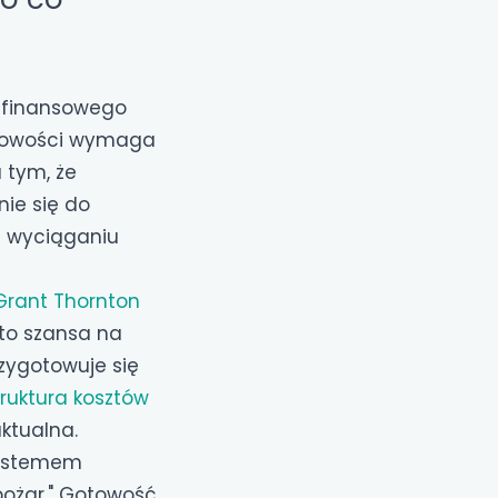
a finansowego
nkowości wymaga
 tym, że
nie się do
a wyciąganiu
Grant Thornton
 to szansa na
zygotowuje się
truktura kosztów
aktualna.
systemem
ożar." Gotowość