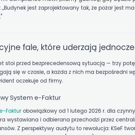
„Budynek jest zaprojektowany tak, że pożar jest ma
"
cyjne fale, które uderzają jednocz
et stoi przed bezprecedensową sytuacją — trzy pot
gają się w czasie, a każda z nich ma bezpośredni wp
ident oczekuje od firmy.
jowy System e-Faktur
e-Faktur
obowiązkowy od 1 lutego 2026 r. dla czyn
ura wystawiana i odbierana przechodzi przez centra
ansów. Z perspektywy audytu to rewolucja: KSeF two