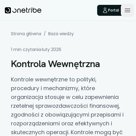
Skip to main content
Onetribe
Portal
Op
Strona główna
/
Baza wiedzy
1 min czytania
·
luty 2026
Kontrola Wewnętrzna
Kontrole wewnętrzne
to polityki,
procedury i mechanizmy, które
organizacja stosuje w celu zapewnienia
rzetelnej sprawozdawczości finansowej,
zgodności z obowiązującymi przepisami i
rozporządzeniami oraz efektywnych i
skutecznych operacji. Kontrole mogą być