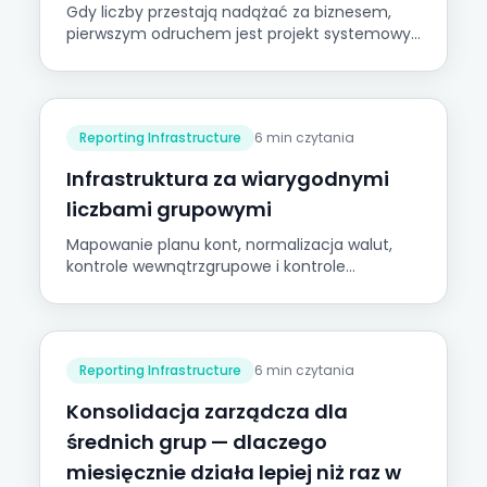
Gdy liczby przestają nadążać za biznesem,
pierwszym odruchem jest projekt systemowy
— wdrożyć, dostosować, zmigrować, rozłożyć
na spółki, przeszkolić. Często to naprawia
niewłaściwą warstwę. Kiedy nowy ERP
naprawdę się opłaca, kiedy szybciej jest
Reporting Infrastructure
6 min czytania
wykorzystać dane, które już masz, i dlaczego
AI zmienia całą matematykę.
Infrastruktura za wiarygodnymi
liczbami grupowymi
Mapowanie planu kont, normalizacja walut,
kontrole wewnątrzgrupowe i kontrole
walidacyjne — niewidoczna infrastruktura,
która sprawia, że skonsolidowane
sprawozdania finansowe są godne zaufania.
Reporting Infrastructure
6 min czytania
Konsolidacja zarządcza dla
średnich grup — dlaczego
miesięcznie działa lepiej niż raz w