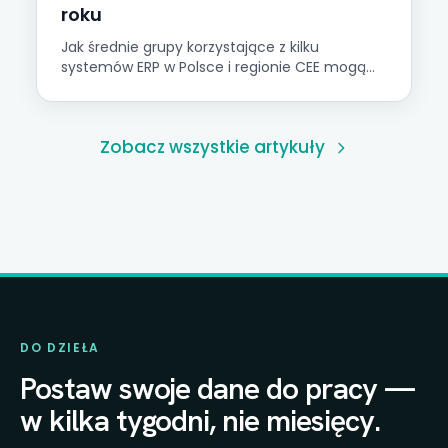
roku
Jak średnie grupy korzystające z kilku
systemów ERP w Polsce i regionie CEE mogą
przejść od rocznej konsolidacji statutowej do
miesięcznego raportowania grupowego.
Odpowiedź leży w infrastrukturze, nie w
Zobacz wszystkie artykuły
oprogramowaniu.
DO DZIEŁA
Postaw swoje dane do pracy —
w kilka tygodni, nie miesięcy.