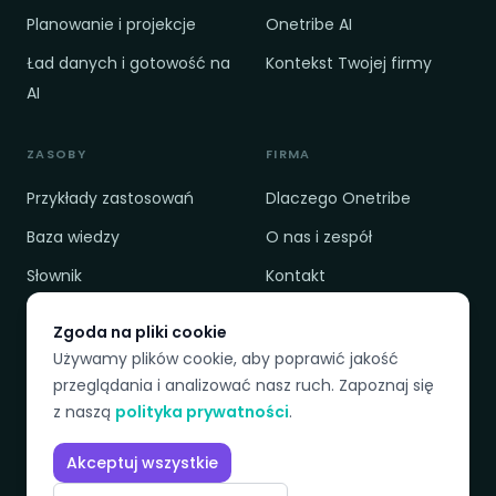
Planowanie i projekcje
Onetribe AI
Ład danych i gotowość na
Kontekst Twojej firmy
AI
ZASOBY
FIRMA
Przykłady zastosowań
Dlaczego Onetribe
Baza wiedzy
O nas i zespół
Słownik
Kontakt
Cennik
Polityka prywatności
Zgoda na pliki cookie
Porównanie
Regulamin
Używamy plików cookie, aby poprawić jakość
przeglądania i analizować nasz ruch. Zapoznaj się
z naszą
polityka prywatności
.
DOSTĘPNE JĘZYKI
Akceptuj wszystkie
EN
PL
SK
CZ