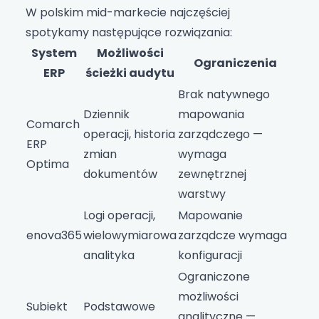
W polskim mid-markecie najczęściej
spotykamy następujące rozwiązania:
System
Możliwości
Ograniczenia
ERP
ścieżki audytu
Brak natywnego
Dziennik
mapowania
Comarch
operacji, historia
zarządczego —
ERP
zmian
wymaga
Optima
dokumentów
zewnętrznej
warstwy
Logi operacji,
Mapowanie
enova365
wielowymiarowa
zarządcze wymaga
analityka
konfiguracji
Ograniczone
możliwości
Subiekt
Podstawowe
analityczne —