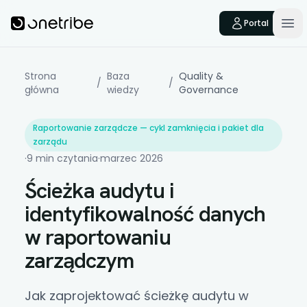
Skip to main content
Onetribe
Portal
Op
Strona
Baza
Quality &
/
/
główna
wiedzy
Governance
Raportowanie zarządcze — cykl zamknięcia i pakiet dla
zarządu
·
9 min czytania
·
marzec 2026
Ścieżka audytu i
identyfikowalność danych
w raportowaniu
zarządczym
Jak zaprojektować ścieżkę audytu w