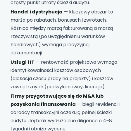
częsty punkt utraty ścieżki audytu.
Handel i dystrybucja
— kluczowy obszar to
marża po rabatach, bonusach i zwrotach.
Różnica między marżą fakturowaną a marżą
rzeczywistą (po uwzględnieniu warunków
handlowych) wymaga precyzyjnej
dokumentacji.
Usługi i IT
— rentowność projektowa wymaga
identyfikowalności kosztów osobowych
(alokacja czasu pracy na projekty) i kosztów
zewnętrznych (podwykonawcy, licencje).
Firmy przygotowujące się do M&A lub
pozyskania finansowania
— biegli rewidenci i
doradcy transakcyjni oczekują pełnej ścieżki
audytu. Jej brak wydłuża due diligence o 4–8
tygodni i obniża wycenę.