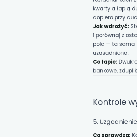
kwartyla łapią d
dopiero przy aud
Jak wdrożyć:
St
i porównaj z ost
pola — ta sama
uzasadniona.
Co łapie:
Dwukro
bankowe, zdupli
Kontrole w
5. Uzgodnieni
Co sprawdza:
Ka