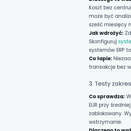
Koszt bez centru
może być analiz
sześć miesięcy ni
Jak wdrożyć:
Zd
Skonfiguruj
syst
systemów ERP to 
Co łapie:
Niezaal
transakcje bez w
3. Testy zakre
Co sprawdza:
Wa
EUR przy średnie
zablokowany. Wy
wstrzymanie.
Dlaczego to waż