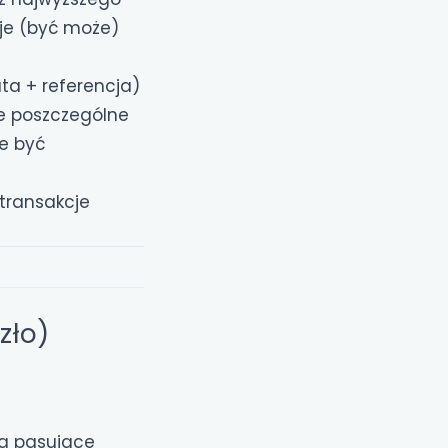
 je (być może)
ta + referencja)
ie poszczególne
e być
transakcje
zło)
a pasujące