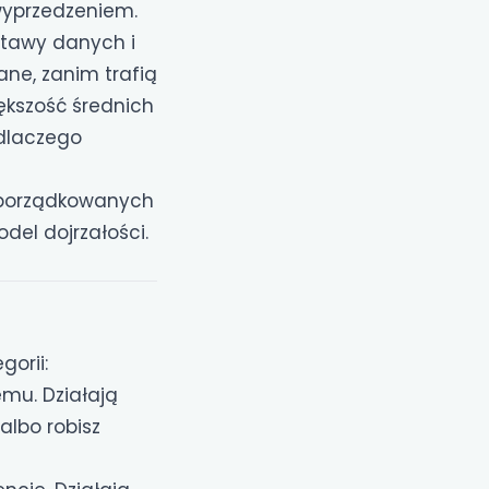
 wyprzedzeniem.
stawy danych i
ane, zanim trafią
iększość średnich
 dlaczego
 uporządkowanych
odel dojrzałości.
gorii:
mu. Działają
albo robisz