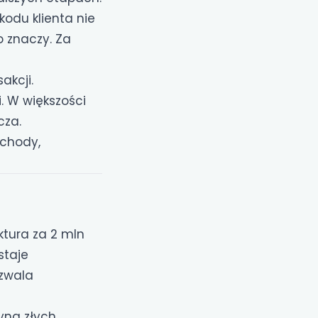
kodu klienta nie
 znaczy. Za
akcji.
. W większości
cza.
ychody,
tura za 2 mln
staje
yzwala
zyna złych