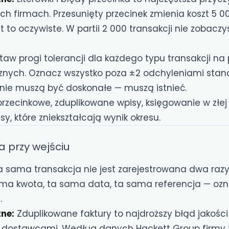
h firmach. Przesunięty przecinek zmienia koszt 5 0
est to oczywiste. W partii 2 000 transakcji nie zobac
taw progi tolerancji dla każdego typu transakcji na
znych. Oznacz wszystko poza ±2 odchyleniami sta
 nie muszą być doskonałe — muszą istnieć.
rzecinkowe, zduplikowane wpisy, księgowanie w złej
y, które zniekształcają wynik okresu.
a przy wejściu
 sama transakcja nie jest zarejestrowana dwa raz
ma kwota, ta sama data, ta sama referencja — oz
.
ne:
Zduplikowane faktury to najdroższy błąd jakośc
 dostawcami. Według danych Hackett Group firmy 