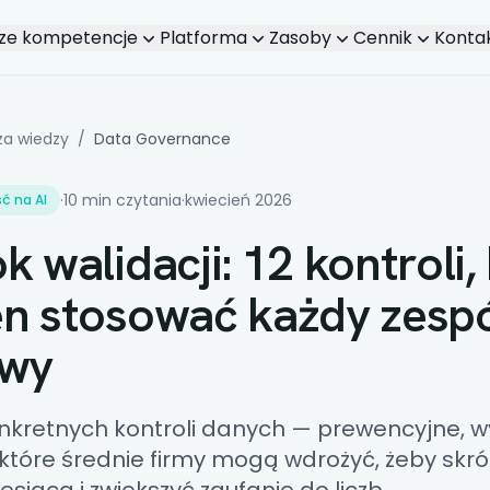
ze kompetencje
Platforma
Zasoby
Cennik
Konta
Select section...
za wiedzy
/
Data Governance
·
10 min czytania
·
kwiecień 2026
ć na AI
k walidacji: 12 kontroli,
n stosować każdy zespó
owy
kretnych kontroli danych — prewencyjne, w
tóre średnie firmy mogą wdrożyć, żeby skró