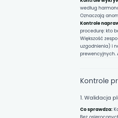
Kontrole wykry
według harmonog
Oznaczają anomal
Kontrole napra
procedurę: kto b
Większość zespo
uzgodnienia) i n
prewencyjnych. A
Kontrole p
1. Walidacja p
Co sprawdza:
Ka
Bez osieroconych