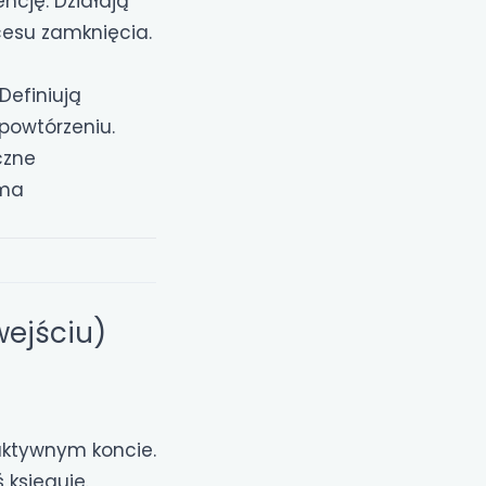
ncję. Działają
esu zamknięcia.
Definiują
powtórzeniu.
czne
 ma
wejściu)
aktywnym koncie.
 księguje.