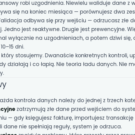
ansowy robi uzgodnienia. Niewielu waliduje dane z
ywa się na koniec miesiąca — porównujesz dwa ze
Walidacja odbywa się przy wejściu — odrzucasz złe d
j. Jedno jest reaktywne. Drugie jest prewencyjne. W
mal wyłącznie na uzgodnieniach, a potem dziwi się,
10–15 dni.
, który stosujemy. Dwanaście konkretnych kontroli,
y działają i co łapią. Nie teoria ładu danych. Nie m
y.
wy
ażda kontrola danych należy do jednej z trzech kate
ncyjne
zatrzymują złe dane przed wejściem do syste
u — gdy księgujesz fakturę, importujesz transakcję 
li dane nie spełniają reguły, system je odrzuca.