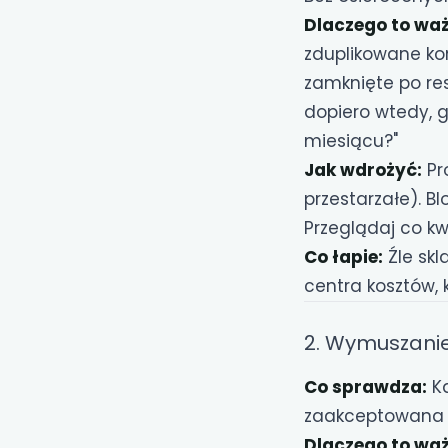
Dlaczego to waż
zduplikowane kon
zamknięte po res
dopiero wtedy, g
miesiącu?"
Jak wdrożyć:
Pr
przestarzałe). B
Przeglądaj co kw
Co łapie:
Źle skl
centra kosztów, kt
2. Wymuszani
Co sprawdza:
Ka
zaakceptowana
Dlaczego to waż