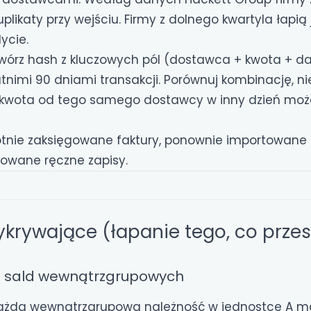
uplikaty przy wejściu. Firmy z dolnego kwartyla łapią
ycie.
wórz hash z kluczowych pól (dostawca + kwota + da
atnimi 90 dniami transakcji. Porównuj kombinację, n
 kwota od tego samego dostawcy w inny dzień moż
tnie zaksięgowane faktury, ponownie importowane 
kowane ręczne zapisy.
ykrywające (łapanie tego, co przes
e sald wewnątrzgrupowych
żda wewnątrzgrupowa należność w jednostce A m