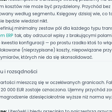
m kosztów nie może być przydzielony. Przychód bez 
owany według segmentu. Księgowy dzisiaj wie, co to
e będzie wiedział nikt.
efiniuj minimalny zestaw pól dla każdego typu trans
em ERP
tak, aby odrzucał wpisy z brakującymi polami
kwestia konfiguracji — po prostu rzadko ktoś to włą
okowane (nieprzypisane) koszty, niepowiązane prz
ymiarów, których nie da się skonsolidować.
su i rozsądności
rtości mieszczą się w oczekiwanych granicach. Fak
j 20 000 EUR zostaje oznaczona. Ujemny przychód zo
nagrodzenie dziesięciokrotnie wyższe niż norma w
ne:
Literówki i błędy przecinka to najczęstsza przyc