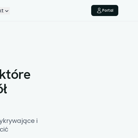
kt
Portal
 które
ł
ykrywające i
cić