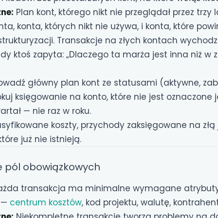
ne:
Plan kont, którego nikt nie przeglądał przez trzy 
ta, konta, których nikt nie używa, i konta, które pow
trukturyzacji. Transakcje na złych kontach wychod
dy ktoś zapyta: „Dlaczego ta marża jest inna niż w 
owadź główny plan kont ze statusami (aktywne, za
lokuj księgowanie na konto, które nie jest oznaczone 
artał — nie raz w roku.
asyfikowane koszty, przychody zaksięgowane na złą 
óre już nie istnieją.
e pól obowiązkowych
żda transakcja ma minimalne wymagane atrybuty,
 —
centrum kosztów
, kod projektu, walutę, kontrahent
ne:
Niekompletne transakcje tworzą problemy na d