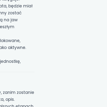
lata, będzie miał
inny zostać
zą na jaw
zeszłym
blokowane,
jako aktywne.
jednostkę,
 zanim zostanie
a, opis.
alszych etapach.