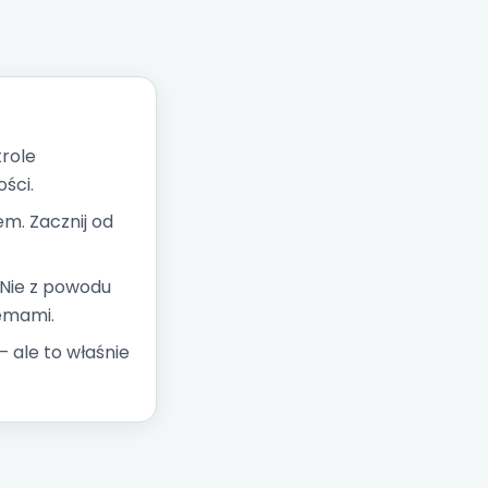
trole
ści.
m. Zacznij od
 Nie z powodu
emami.
 ale to właśnie