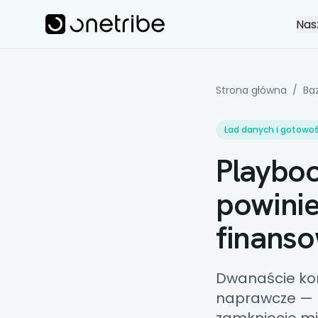
Skip to main content
Onetribe
Nas
Strona główna
/
Ba
Ład danych i gotowoś
Playboo
powinie
finans
Dwanaście kon
naprawcze — k