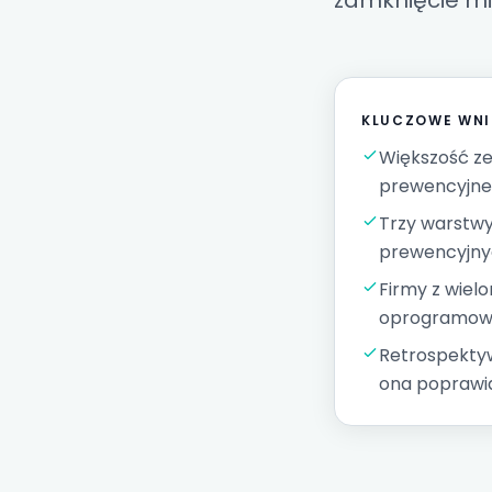
zamknięcie m
KLUCZOWE WNI
Większość ze
prewencyjne 
Trzy warstwy
prewencyjnyc
Firmy z wiel
oprogramowa
Retrospektyw
ona poprawia