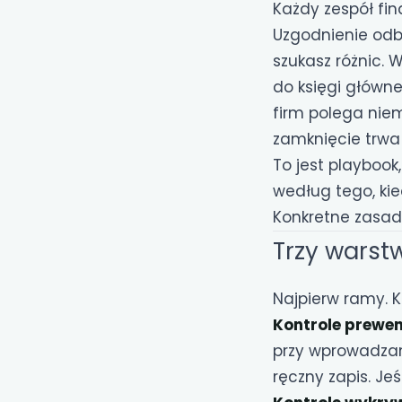
Każdy zespół fin
Uzgodnienie odb
szukasz różnic. 
do księgi główne
firm polega nie
zamknięcie trwa 
To jest playbook
według tego, kied
Konkretne zasad
Trzy warst
Najpierw ramy. K
Kontrole prewe
przy wprowadzani
ręczny zapis. Jeś