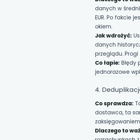
danych w średnic
EUR. Po fakcie j
okiem.
Jak wdrożyć:
Us
danych historyc
przeglądu. Progi
Co łapie:
Błędy p
jednorazowe wpis
4. Deduplikacj
Co sprawdza:
Ta
dostawca, ta sa
zaksięgowaniem
Dlaczego to waż
rozrachunkach z