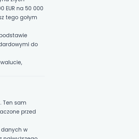
00 EUR na 50 000
zysz tego gołym
 podstawie
ndardowymi do
 walucie,
y. Ten sam
naczone przed
i danych w
z najwyższego