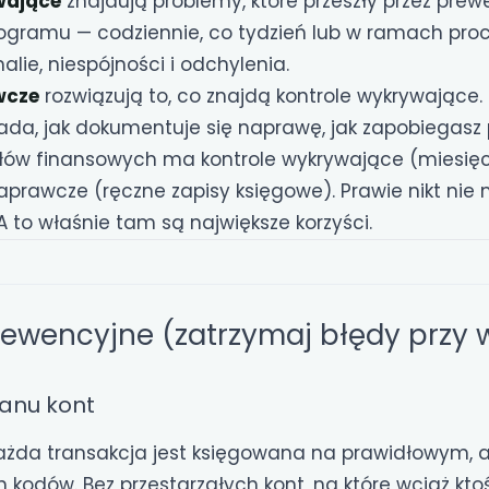
wające
znajdują problemy, które przeszły przez prewe
ramu — codziennie, co tydzień lub w ramach proc
ie, niespójności i odchylenia.
wcze
rozwiązują to, co znajdą kontrole wykrywające. 
ada, jak dokumentuje się naprawę, jak zapobiegasz 
łów finansowych ma kontrole wykrywające (miesię
aprawcze (ręczne zapisy księgowe). Prawie nikt nie
 to właśnie tam są największe korzyści.
rewencyjne (zatrzymaj błędy przy 
lanu kont
żda transakcja jest księgowana na prawidłowym, 
 kodów. Bez przestarzałych kont, na które wciąż ktoś