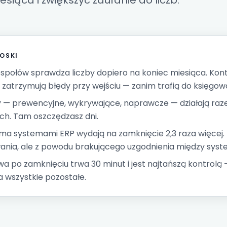
iesiąca
i zwiększyć
zaufanie do liczb
.
OSKI
społów sprawdza liczby dopiero na koniec miesiąca. Kon
zatrzymują błędy przy wejściu — zanim trafią do księgowo
 — prewencyjne, wykrywające, naprawcze — działają raze
h. Tam oszczędzasz dni.
oma systemami ERP wydają na zamknięcie 2,3 raza więcej.
nia, ale z powodu brakującego uzgodnienia między syst
a po zamknięciu trwa 30 minut i jest najtańszą kontrolą —
 wszystkie pozostałe.