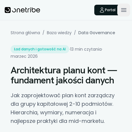
Skip to main content
Onetribe
Portal
Op
Strona główna
/
Baza wiedzy
/
Data Governance
·
13 min czytania
·
Ład danych i gotowość na AI
marzec 2026
Architektura planu kont —
fundament jakości danych
Jak zaprojektować plan kont zarządczy
dla grupy kapitałowej 2-10 podmiotów.
Hierarchia, wymiary, numeracja i
najlepsze praktyki dla mid-marketu.