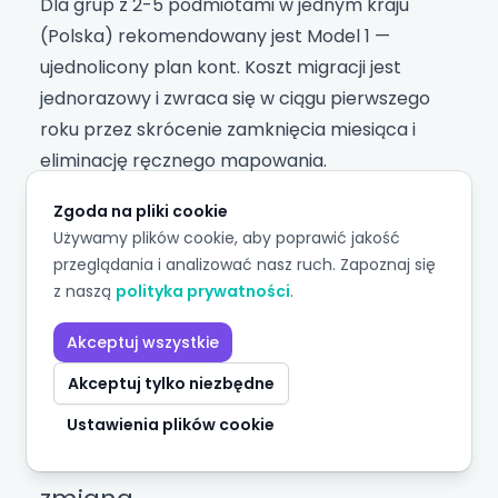
Dla grup z 2-5 podmiotami w jednym kraju
(Polska) rekomendowany jest Model 1 —
ujednolicony plan kont. Koszt migracji jest
jednorazowy i zwraca się w ciągu pierwszego
roku przez skrócenie zamknięcia miesiąca i
eliminację ręcznego mapowania.
Dla grup z podmiotami w wielu krajach (np.
Zgoda na pliki cookie
Polska + Czechy + Niemcy) rekomendowany
Używamy plików cookie, aby poprawić jakość
jest Model 2 — ujednolicony plan zarządczy z
przeglądania i analizować nasz ruch. Zapoznaj się
lokalnymi planami ustawowymi. Różnice w
z naszą
polityka prywatności
.
lokalnych wymogach rachunkowości są zbyt
Akceptuj wszystkie
duże, by wymusić jeden plan ustawowy.
Akceptuj tylko niezbędne
Ustawienia plików cookie
Cykl przeglądu i zarządzanie