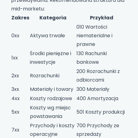
przewidywalna. Rekomendowana struktura dla
mid-marketu:
Zakres
Kategoria
Przykład
010 Wartości
0xx
Aktywa trwałe
niematerialne i
prawne
Środki pieniężne i
130 Rachunki
1xx
inwestycje
bankowe
200 Rozrachunki z
2xx
Rozrachunki
odbiorcami
3xx
Materiały i towary
300 Materiały
4xx
Koszty rodzajowe
400 Amortyzacja
Koszty wg miejsc
5xx
501 Koszty produkcji
powstawania
Przychody i koszty
700 Przychody ze
7xx
operacyjne
sprzedaży