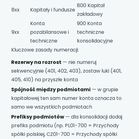
800 Kapitał
8xx
Kapitały i fundusze
zakładowy
Konta
900 Konta
9xx
pozabilansowe i
techniczne
techniczne
konsolidacyjne
Kluczowe zasady numeracji:
Rezerwy na rozrost
— nie numeruj
sekwencyjnie (401, 402, 403), zostaw luki (401,
405, 410) na przyszłe konta
Spójność między podmiotami
— w grupie
kapitałowej ten sam numer konta oznacza to
samo we wszystkich podmiotach
Prefiksy podmiotów
— dla konsolidacji dodaj
prefiks podmiotu (np. PL01-700 = Przychody
spółki polskiej, CZ01-700 = Przychody spółki