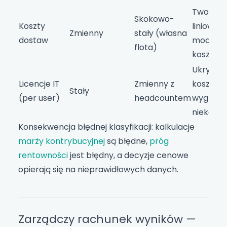
Tworzy f
Skokowo-
Koszty
liniowoś
Zmienny
stały (własna
dostaw
modela
flota)
kosztow
Ukrywa 
Licencje IT
Zmienny z
kosztu; 
Stały
(per user)
headcountem
wygląda
niekontr
Konsekwencja błędnej klasyfikacji: kalkulacje
marży kontrybucyjnej
są błędne,
próg
rentowności
jest błędny, a decyzje cenowe
opierają się na nieprawidłowych danych.
Zarządczy rachunek wyników —