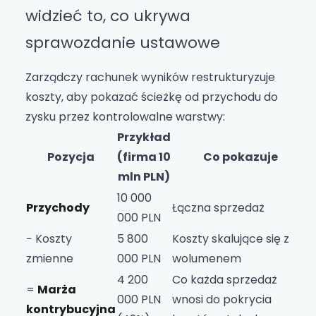
widzieć to, co ukrywa
sprawozdanie ustawowe
Zarządczy rachunek wyników restrukturyzuje
koszty, aby pokazać ścieżkę od przychodu do
zysku przez kontrolowalne warstwy:
Przykład
Pozycja
(firma 10
Co pokazuje
mln PLN)
10 000
Przychody
Łączna sprzedaż
000 PLN
− Koszty
5 800
Koszty skalujące się z
zmienne
000 PLN
wolumenem
4 200
Co każda sprzedaż
=
Marża
000 PLN
wnosi do pokrycia
kontrybucyjna