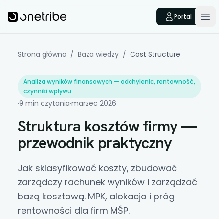
Skip to main content
Onetribe
Portal
Op
Strona główna
/
Baza wiedzy
/
Cost Structure
Analiza wyników finansowych — odchylenia, rentowność,
czynniki wpływu
·
9 min czytania
·
marzec 2026
Struktura kosztów firmy —
przewodnik praktyczny
Jak sklasyfikować koszty, zbudować
zarządczy rachunek wyników i zarządzać
bazą kosztową. MPK, alokacja i próg
rentowności dla firm MŚP.