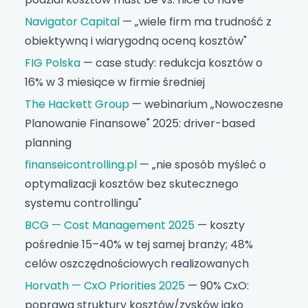
Navigator Capital
— „wiele firm ma trudność z
obiektywną i wiarygodną oceną kosztów"
FIG Polska
— case study: redukcja kosztów o
16% w 3 miesiące w firmie średniej
The Hackett Group
— webinarium „Nowoczesne
Planowanie Finansowe" 2025: driver-based
planning
finanseicontrolling.pl
— „nie sposób myśleć o
optymalizacji kosztów bez skutecznego
systemu controllingu"
BCG — Cost Management 2025
— koszty
pośrednie 15–40% w tej samej branży; 48%
celów oszczędnościowych realizowanych
Horvath — CxO Priorities 2025
— 90% CxO:
poprawa struktury kosztów/zysków jako