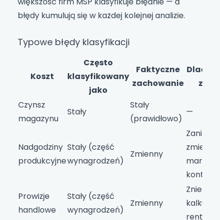
większość firm MŚP klasyfikuje błędnie — a
błędy kumulują się w każdej kolejnej analizie.
Typowe błędy klasyfikacji
Często
Faktyczne
Dlaczeg
Koszt
klasyfikowany
zachowanie
znac
jako
Czynsz
Stały
Stały
—
magazynu
(prawidłowo)
Zaniża k
Nadgodziny
Stały (część
zmienne
Zmienny
produkcyjne
wynagrodzeń)
marżę
kontryb
Zniekszt
Prowizje
Stały (część
Zmienny
kalkulac
handlowe
wynagrodzeń)
rentown