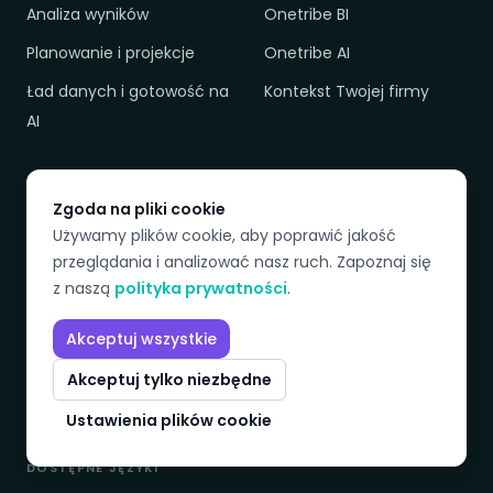
Analiza wyników
Onetribe BI
Planowanie i projekcje
Onetribe AI
Ład danych i gotowość na
Kontekst Twojej firmy
AI
ZASOBY
FIRMA
Zgoda na pliki cookie
Przykłady zastosowań
Dlaczego Onetribe
Używamy plików cookie, aby poprawić jakość
przeglądania i analizować nasz ruch. Zapoznaj się
Baza wiedzy
O nas i zespół
z naszą
polityka prywatności
.
Słownik
Kontakt
Akceptuj wszystkie
Cennik
Polityka prywatności
Porównanie
Akceptuj tylko niezbędne
Regulamin
Ustawienia plików cookie
DOSTĘPNE JĘZYKI