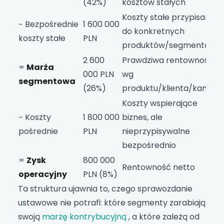
(42%)
kosztów stałych
Koszty stałe przypisane
− Bezpośrednie
1 600 000
do konkretnych
koszty stałe
PLN
produktów/segmentów
2 600
Prawdziwa rentowność
=
Marża
000 PLN
wg
segmentowa
(26%)
produktu/klienta/kanału
Koszty wspierające
− Koszty
1 800 000
biznes, ale
pośrednie
PLN
nieprzypisywalne
bezpośrednio
=
Zysk
800 000
Rentowność netto
operacyjny
PLN (8%)
Ta struktura ujawnia to, czego sprawozdanie
ustawowe nie potrafi: które segmenty zarabiają
swoją
marżę kontrybucyjną
, a które zależą od