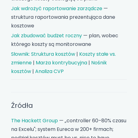
Jak wdrożyć raportowanie zarządcze
—
struktura raportowania prezentująca dane
kosztowe
Jak zbudować budżet roczny
— plan, wobec
którego koszty są monitorowane
Słownik: Struktura kosztów
|
Koszty stałe vs.
zmienne
|
Marża kontrybucyjna
|
Nośnik
kosztów
|
Analiza CVP
Źródła
The Hackett Group
— „controller 60–80% czasu
na Excelu"; system Eureca w 200+ firmach;
podział kosztów must be vs. nice to have