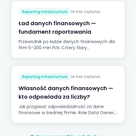
Odpowiedź leży w infrastrukturze, nie w
oprogramowaniu.
Reporting Infrastructure
14 min czytania
Ład danych finansowych —
fundament raportowania
Przewodnik po ładzie danych finansowych dla
firm 5–200 mln PLN. Cztery filary
wiarygodności i Piramida Zaufania do Danych
Onetribe.
Reporting Infrastructure
14 min czytania
Własność danych finansowych —
kto odpowiada za liczby?
Jak przypisać odpowiedzialność za dane
finansowe w średniej firmie. Role Data Owner,
Data Steward, macierz RACI i plan wdrożenia.