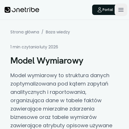
Skip to main content
Onetribe
Portal
Op
Strona główna
/
Baza wiedzy
1 min czytania
·
luty 2026
Model Wymiarowy
Model wymiarowy
to struktura danych
zoptymalizowana pod kątem zapytań
analitycznych i raportowania,
organizująca dane w tabele faktów
zawierające mierzalne zdarzenia
biznesowe oraz tabele wymiarów
zawierające atrybuty opisowe używane