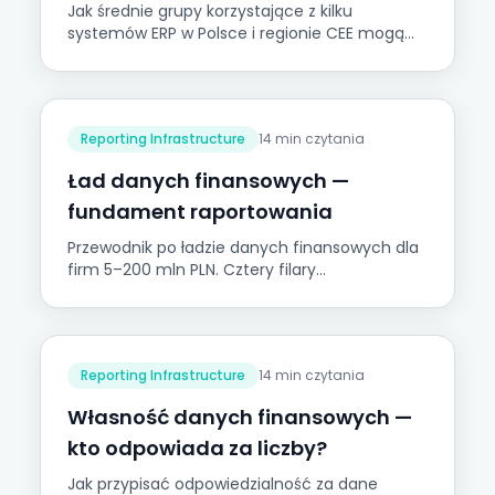
Jak średnie grupy korzystające z kilku
systemów ERP w Polsce i regionie CEE mogą
przejść od rocznej konsolidacji statutowej do
miesięcznego raportowania grupowego.
Odpowiedź leży w infrastrukturze, nie w
oprogramowaniu.
Reporting Infrastructure
14 min czytania
Ład danych finansowych —
fundament raportowania
Przewodnik po ładzie danych finansowych dla
firm 5–200 mln PLN. Cztery filary
wiarygodności i Piramida Zaufania do Danych
Onetribe.
Reporting Infrastructure
14 min czytania
Własność danych finansowych —
kto odpowiada za liczby?
Jak przypisać odpowiedzialność za dane