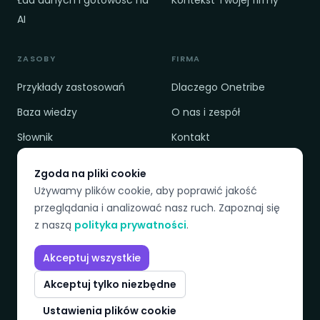
Ład danych i gotowość na
Kontekst Twojej firmy
AI
ZASOBY
FIRMA
Przykłady zastosowań
Dlaczego Onetribe
Baza wiedzy
O nas i zespół
Słownik
Kontakt
Cennik
Polityka prywatności
Zgoda na pliki cookie
Porównanie
Regulamin
Używamy plików cookie, aby poprawić jakość
przeglądania i analizować nasz ruch. Zapoznaj się
z naszą
polityka prywatności
.
DOSTĘPNE JĘZYKI
Akceptuj wszystkie
EN
PL
SK
CZ
Akceptuj tylko niezbędne
Ustawienia plików cookie
© 2026 Onetribeadvisory. Wszelkie prawa zastrzeżone.