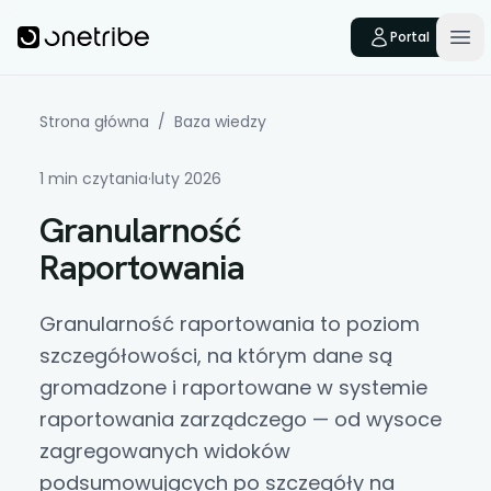
Skip to main content
Onetribe
Portal
Op
Strona główna
/
Baza wiedzy
1 min czytania
·
luty 2026
Granularność
Raportowania
Granularność raportowania
to
poziom
szczegółowości
, na którym dane są
gromadzone i raportowane w systemie
raportowania zarządczego — od wysoce
zagregowanych widoków
podsumowujących po szczegóły na