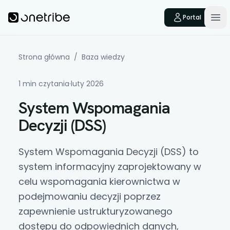
Skip to main content
Onetribe
Portal
Op
Strona główna
/
Baza wiedzy
1 min czytania
·
luty 2026
System Wspomagania
Decyzji (DSS)
System Wspomagania Decyzji (DSS) to
system informacyjny zaprojektowany w
celu wspomagania kierownictwa w
podejmowaniu decyzji poprzez
zapewnienie ustrukturyzowanego
dostępu do odpowiednich danych,