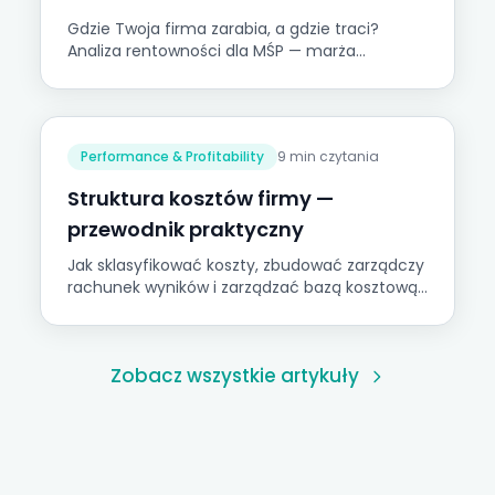
Gdzie Twoja firma zarabia, a gdzie traci?
Analiza rentowności dla MŚP — marża
kontrybucyjna, rentowność produktów i
klientów, alokacja kosztów.
Performance & Profitability
9 min czytania
Struktura kosztów firmy —
przewodnik praktyczny
Jak sklasyfikować koszty, zbudować zarządczy
rachunek wyników i zarządzać bazą kosztową.
MPK, alokacja i próg rentowności dla firm MŚP.
Zobacz wszystkie artykuły