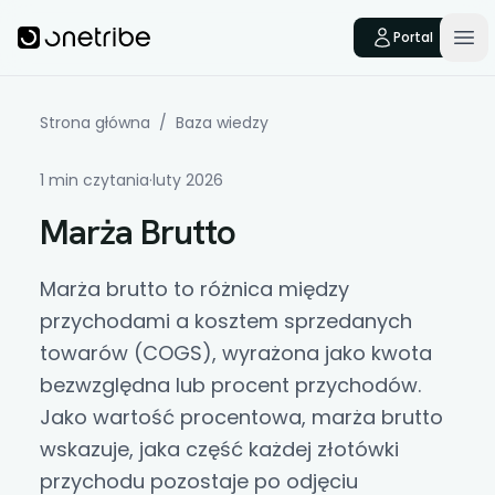
Skip to main content
Onetribe
Portal
Op
Strona główna
/
Baza wiedzy
1 min czytania
·
luty 2026
Marża Brutto
Marża brutto
to różnica między
przychodami a kosztem sprzedanych
towarów (
COGS
), wyrażona jako kwota
bezwzględna lub procent przychodów.
Jako wartość procentowa, marża brutto
wskazuje, jaka część każdej złotówki
przychodu pozostaje po odjęciu