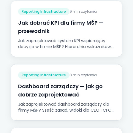
Reporting Infrastructure
9 min czytania
Jak dobrać KPI dla firmy MŚP —
przewodnik
Jak zaprojektować system KPI wspierający
decyzje w firmie MŚP? Hierarchia wskaźników,
leading vs lagging, pułapki rozrostu wskaźników
i praktyczne przykłady.
Reporting Infrastructure
8 min czytania
Dashboard zarządczy — jak go
dobrze zaprojektować
Jak zaprojektować dashboard zarządczy dla
firmy MŚP? Sześć zasad, widoki dla CEO i CFO,
kiedy Excel wystarczy, a kiedy Power BI.