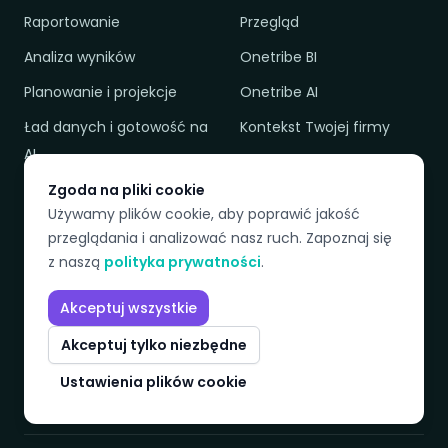
Raportowanie
Przegląd
Analiza wyników
Onetribe BI
Planowanie i projekcje
Onetribe AI
Ład danych i gotowość na
Kontekst Twojej firmy
AI
Zgoda na pliki cookie
ZASOBY
FIRMA
Używamy plików cookie, aby poprawić jakość
przeglądania i analizować nasz ruch. Zapoznaj się
Przykłady zastosowań
Dlaczego Onetribe
z naszą
polityka prywatności
.
Baza wiedzy
O nas i zespół
Akceptuj wszystkie
Słownik
Kontakt
Akceptuj tylko niezbędne
Cennik
Polityka prywatności
Ustawienia plików cookie
Porównanie
Regulamin