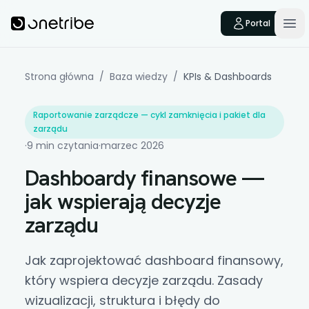
Skip to main content
Onetribe
Portal
Op
Strona główna
/
Baza wiedzy
/
KPIs & Dashboards
Raportowanie zarządcze — cykl zamknięcia i pakiet dla
zarządu
·
9 min czytania
·
marzec 2026
Dashboardy finansowe —
jak wspierają decyzje
zarządu
Jak zaprojektować
dashboard
finansowy,
który wspiera decyzje zarządu. Zasady
wizualizacji, struktura i błędy do