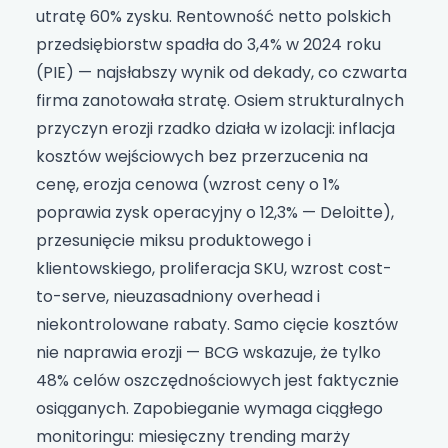
utratę 60% zysku. Rentowność netto polskich
przedsiębiorstw spadła do 3,4% w 2024 roku
(PIE) — najsłabszy wynik od dekady, co czwarta
firma zanotowała stratę. Osiem strukturalnych
przyczyn erozji rzadko działa w izolacji: inflacja
kosztów wejściowych bez przerzucenia na
cenę, erozja cenowa (wzrost ceny o 1%
poprawia zysk operacyjny o 12,3% — Deloitte),
przesunięcie miksu produktowego i
klientowskiego, proliferacja SKU, wzrost cost-
to-serve, nieuzasadniony overhead i
niekontrolowane rabaty. Samo cięcie kosztów
nie naprawia erozji — BCG wskazuje, że tylko
48% celów oszczędnościowych jest faktycznie
osiąganych. Zapobieganie wymaga ciągłego
monitoringu: miesięczny trending marży