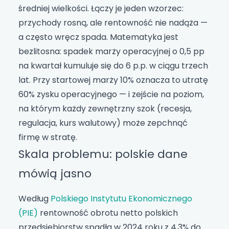
średniej wielkości. Łączy je jeden wzorzec:
przychody rosną, ale rentowność nie nadąża —
a często wręcz spada. Matematyka jest
bezlitosna: spadek marży operacyjnej o 0,5 pp
na kwartał kumuluje się do 6 p.p. w ciągu trzech
lat. Przy startowej marży 10% oznacza to utratę
60% zysku operacyjnego — i zejście na poziom,
na którym każdy zewnętrzny szok (recesja,
regulacja, kurs walutowy) może zepchnąć
firmę w stratę.
Skala problemu: polskie dane
mówią jasno
Według
Polskiego Instytutu Ekonomicznego
(PIE)
rentowność obrotu netto polskich
przedsiębiorstw spadła w 2024 roku z 4,3% do