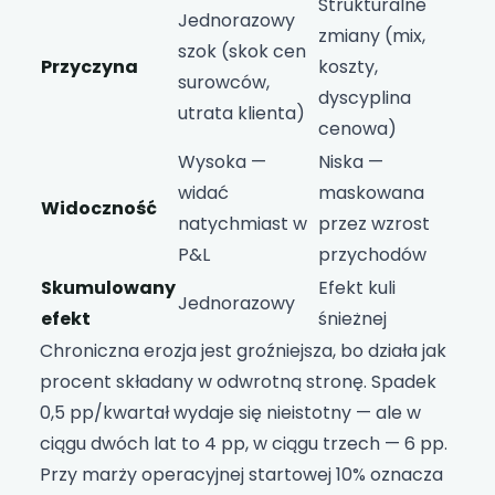
Strukturalne
Jednorazowy
zmiany (mix,
szok (skok cen
Przyczyna
koszty,
surowców,
dyscyplina
utrata klienta)
cenowa)
Wysoka —
Niska —
widać
maskowana
Widoczność
natychmiast w
przez wzrost
P&L
przychodów
Skumulowany
Efekt kuli
Jednorazowy
efekt
śnieżnej
Chroniczna erozja jest groźniejsza, bo działa jak
procent składany w odwrotną stronę. Spadek
0,5 pp/kwartał wydaje się nieistotny — ale w
ciągu dwóch lat to 4 pp, w ciągu trzech — 6 pp.
Przy marży operacyjnej startowej 10% oznacza