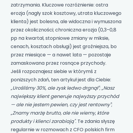
zatrzymania. Kluczowe rozróżnienie: ostra
erozja (nagły szok kosztowy, utrata kluczowego
klienta) jest bolesna, ale widoczna i wymuszona
przez okoliczności; chroniczna erozja (0,3–0,8
pp na kwartał, stopniowe zmiany w miksie,
cenach, kosztach obsługi) jest groźniejsza, bo
przez miesiące — a nawet lata — pozostaje
zamaskowana przez rosnące przychody.
Jeśli rozpoznajesz siebie w którymś z
poniższych zdań, ten artykuł jest dla Ciebie:
„Urośliśmy 30%, ale zysk ledwo drgnął"
;
„Nasz
największy klient generuje najwyższy przychód
— ale nie jestem pewien, czy jest rentowny"
;
„Znamy marżę brutto, ale nie wiemy, które
produkty i klienci zarabiają"
. Te zdania słyszę
regularnie w rozmowach z CFO polskich firm