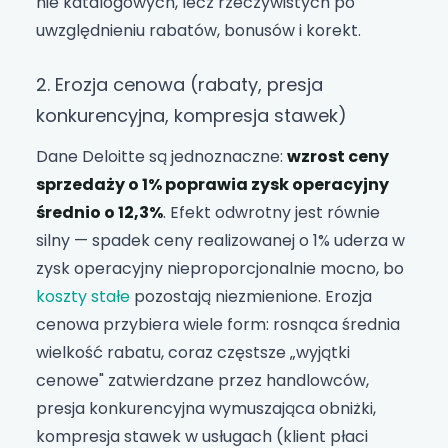
nie katalogowych, lecz rzeczywistych po
uwzględnieniu rabatów, bonusów i korekt.
2. Erozja cenowa (rabaty, presja
konkurencyjna, kompresja stawek)
Dane Deloitte są jednoznaczne:
wzrost ceny
sprzedaży o 1% poprawia zysk operacyjny
średnio o 12,3%
. Efekt odwrotny jest równie
silny — spadek ceny realizowanej o 1% uderza w
zysk operacyjny nieproporcjonalnie mocno, bo
koszty stałe
pozostają niezmienione. Erozja
cenowa przybiera wiele form: rosnąca średnia
wielkość rabatu, coraz częstsze „wyjątki
cenowe" zatwierdzane przez handlowców,
presja konkurencyjna wymuszająca obniżki,
kompresja stawek w usługach (klient płaci