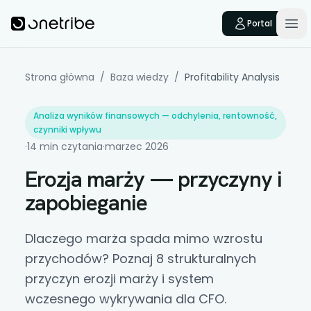
Skip to main content
Onetribe
Portal
Op
Strona główna
/
Baza wiedzy
/
Profitability Analysis
Analiza wyników finansowych — odchylenia, rentowność,
czynniki wpływu
·
14 min czytania
·
marzec 2026
Erozja marży — przyczyny i
zapobieganie
Dlaczego marża spada mimo wzrostu
przychodów? Poznaj 8 strukturalnych
przyczyn erozji marży i system
wczesnego wykrywania dla CFO.