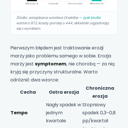
EBITDA pop. rok
Zysk brutto
Wzrost kosztów
EBITDA bież. rok
Źródło: zarządzana warstwa Onetribe —
zysk brutto
wzrósł o 872, koszty poniżej o 444; składniki uzgadniają
się z wynikiem.
Pierwszym błędem jest traktowanie erozji
marży jako problemu samego w sobie. Erozja
marży jest
symptomem
, nie chorobą — za nią
kryją się przyczyny strukturalne. Warto
odróżnić dwa wzorce:
Chroniczna
Cecha
Ostra erozja
erozja
Nagły spadek w
Stopniowy
Tempo
jednym
spadek 0,3–0,8
kwartale
pp/kwartał