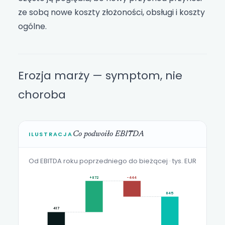
ze sobą nowe koszty złożoności, obsługi i koszty
ogólne.
Erozja marży — symptom, nie
choroba
ILUSTRACJA
Co podwoiło EBITDA
Od EBITDA roku poprzedniego do bieżącej · tys. EUR
+872
−444
845
417