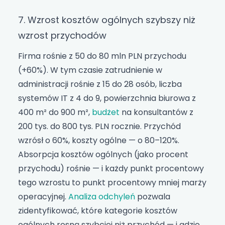
7. Wzrost kosztów ogólnych szybszy niż
wzrost przychodów
Firma rośnie z 50 do 80 mln PLN przychodu
(+60%). W tym czasie zatrudnienie w
administracji rośnie z 15 do 28 osób, liczba
systemów IT z 4 do 9, powierzchnia biurowa z
400 m² do 900 m²,
budżet
na konsultantów z
200 tys. do 800 tys. PLN rocznie. Przychód
wzrósł o 60%, koszty ogólne — o 80–120%.
Absorpcja kosztów ogólnych (jako procent
przychodu) rośnie — i każdy punkt procentowy
tego wzrostu to punkt procentowy mniej marży
operacyjnej.
Analiza odchyleń
pozwala
zidentyfikować, które kategorie kosztów
ogólnych rosną szybciej niż przychód — i gdzie