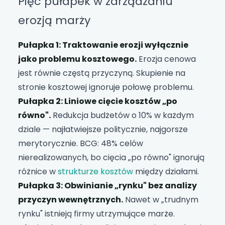
Pięć pułapek w zarządzaniu
erozją marży
Pułapka 1: Traktowanie erozji wyłącznie
jako problemu kosztowego.
Erozja cenowa
jest równie częstą przyczyną. Skupienie na
stronie kosztowej ignoruje połowę problemu.
Pułapka 2: Liniowe cięcie kosztów „po
równo".
Redukcja budżetów o 10% w każdym
dziale — najłatwiejsze politycznie, najgorsze
merytorycznie. BCG: 48% celów
nierealizowanych, bo cięcia „po równo" ignorują
różnice w
strukturze kosztów
między działami.
Pułapka 3: Obwinianie „rynku" bez analizy
przyczyn wewnętrznych.
Nawet w „trudnym
rynku" istnieją firmy utrzymujące marże.