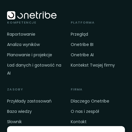
KOMPETENCJE
PLATFORMA
Raportowanie
Przegląd
Analiza wyników
Onetribe BI
Planowanie i projekcje
Onetribe AI
Ład danych i gotowość na
Kontekst Twojej firmy
AI
ZASOBY
FIRMA
Przykłady zastosowań
Dlaczego Onetribe
Baza wiedzy
O nas i zespół
Słownik
Kontakt
Cennik
Polityka prywatności