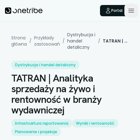
Skip to main content
Onetribe
Portal
Op
Dystrybucja i
Strona
Przykłady
/
/
handel
/
TATRAN | Analityka sprzedaży na żywo i rentowność w branży wydawniczej
główna
zastosowań
detaliczny
Dystrybucja i handel detaliczny
TATRAN | Analityka
sprzedaży na żywo i
rentowność w branży
wydawniczej
Infrastruktura raportowania
Wyniki i rentowność
Planowanie i projekcje