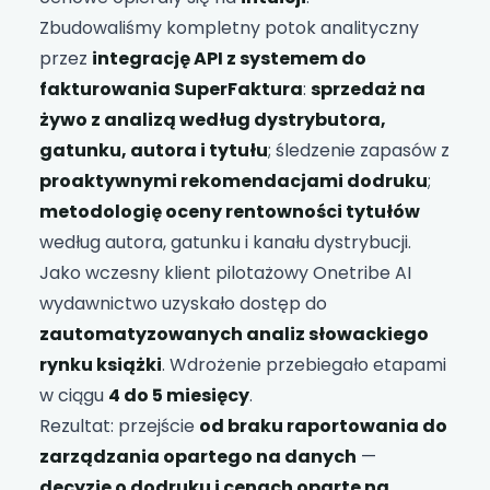
Zbudowaliśmy kompletny potok analityczny
przez
integrację API z systemem do
fakturowania SuperFaktura
:
sprzedaż na
żywo z analizą według dystrybutora,
gatunku, autora i tytułu
; śledzenie zapasów z
proaktywnymi rekomendacjami dodruku
;
metodologię oceny rentowności tytułów
według autora, gatunku i kanału dystrybucji.
Jako wczesny klient pilotażowy Onetribe AI
wydawnictwo uzyskało dostęp do
zautomatyzowanych analiz słowackiego
rynku książki
. Wdrożenie przebiegało etapami
w ciągu
4 do 5 miesięcy
.
Rezultat: przejście
od braku raportowania do
zarządzania opartego na danych
—
decyzje o dodruku i cenach oparte na