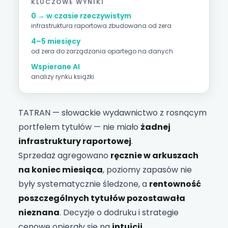
KLUCZOWE WYNIKI
0 → w czasie rzeczywistym
infrastruktura raportowa
zbudowana od zera
4–5 miesięcy
od zera do zarządzania opartego na danych
Wspierane AI
analizy rynku książki
TATRAN — słowackie wydawnictwo z rosnącym
portfelem tytułów — nie miało
żadnej
infrastruktury raportowej
.
Sprzedaż agregowano
ręcznie w arkuszach
na koniec miesiąca
, poziomy zapasów nie
były systematycznie śledzone, a
rentowność
poszczególnych tytułów pozostawała
nieznana
. Decyzje o dodruku i strategie
cenowe opierały się na
intuicji
.