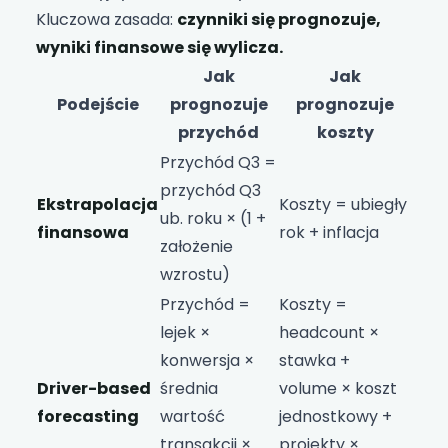
Kluczowa zasada:
czynniki się prognozuje,
wyniki finansowe się wylicza.
Jak
Jak
Podejście
prognozuje
prognozuje
przychód
koszty
Przychód Q3 =
przychód Q3
Ekstrapolacja
Koszty = ubiegły
ub. roku × (1 +
finansowa
rok + inflacja
założenie
wzrostu)
Przychód =
Koszty =
lejek ×
headcount ×
konwersja ×
stawka +
Driver-based
średnia
volume × koszt
forecasting
wartość
jednostkowy +
transakcji ×
projekty ×