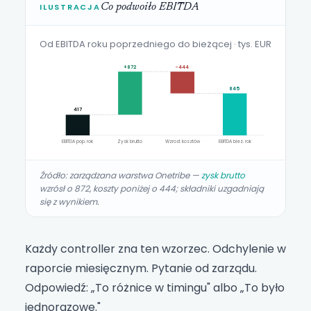
ILUSTRACJA
Co podwoiło EBITDA
Od EBITDA roku poprzedniego do bieżącej · tys. EUR
+872
−444
845
417
EBITDA pop. rok
Zysk brutto
Wzrost kosztów
EBITDA bież. rok
Źródło: zarządzana warstwa Onetribe —
zysk brutto
wzrósł o 872, koszty poniżej o 444; składniki uzgadniają
się z wynikiem.
Każdy controller zna ten wzorzec. Odchylenie w
raporcie miesięcznym. Pytanie od zarządu.
Odpowiedź: „To różnice w timingu" albo „To było
jednorazowe."