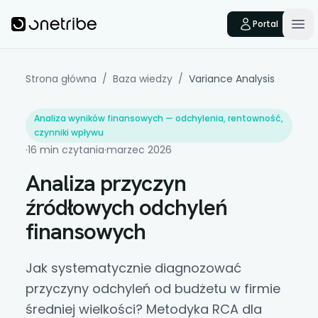
Skip to main content
Onetribe
Portal
Op
Strona główna
/
Baza wiedzy
/
Variance Analysis
Analiza wyników finansowych — odchylenia, rentowność,
czynniki wpływu
·
16 min czytania
·
marzec 2026
Analiza przyczyn
źródłowych odchyleń
finansowych
Jak systematycznie diagnozować
przyczyny odchyleń od budżetu w firmie
średniej wielkości? Metodyka RCA dla