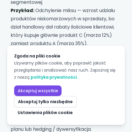
segmentowej.
Przykład:
Odchylenie miksu — wzrost udziału
produktów niskomarżowych w sprzedaży, bo
dział handlowy dał rabaty ilościowe klientowi,
który kupuje głównie produkt C (marża 12%)
zamiast produktu A (marża 35%).
Zgoda na pliki cookie
3. Przyczyny zewnętrzne
Używamy plików cookie, aby poprawić jakość
przeglądania i analizować nasz ruch. Zapoznaj się
Co obejmują:
Zmiany rynkowe, regulacje, kursy
z naszą
polityka prywatności
.
walutowe, ceny surowców, działania
konkurencji.
Akceptuj wszystkie
Właściciel:
Zarząd (decyzja strategiczna) +
Akceptuj tylko niezbędne
controlling (monitorowanie i kwantyfikacja
wpływu).
Ustawienia plików cookie
Typowe działanie:
Akceptacja + korekta
planu lub hedging / dywersyfikacja.