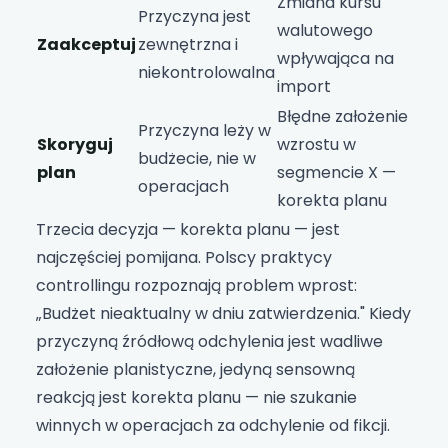
Zmiana kursu
Przyczyna jest
walutowego
Zaakceptuj
zewnętrzna i
wpływająca na
niekontrolowalna
import
Błędne założenie
Przyczyna leży w
Skoryguj
wzrostu w
budżecie, nie w
plan
segmencie X —
operacjach
korekta planu
Trzecia decyzja — korekta planu — jest
najczęściej pomijana. Polscy praktycy
controllingu rozpoznają problem wprost:
„Budżet nieaktualny w dniu zatwierdzenia." Kiedy
przyczyną źródłową odchylenia jest wadliwe
założenie planistyczne, jedyną sensowną
reakcją jest korekta planu — nie szukanie
winnych w operacjach za odchylenie od fikcji.