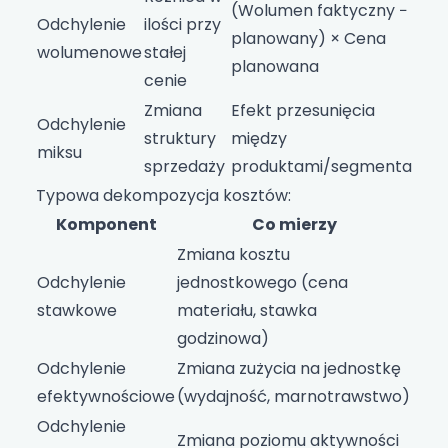
(Wolumen faktyczny −
Odchylenie
ilości przy
planowany) × Cena
wolumenowe
stałej
planowana
cenie
Zmiana
Efekt przesunięcia
Odchylenie
struktury
między
miksu
sprzedaży
produktami/segmentami
Typowa dekompozycja kosztów:
Komponent
Co mierzy
Zmiana kosztu
Odchylenie
jednostkowego (cena
stawkowe
materiału, stawka
godzinowa)
Odchylenie
Zmiana zużycia na jednostkę
efektywnościowe
(wydajność, marnotrawstwo)
Odchylenie
Zmiana poziomu aktywności