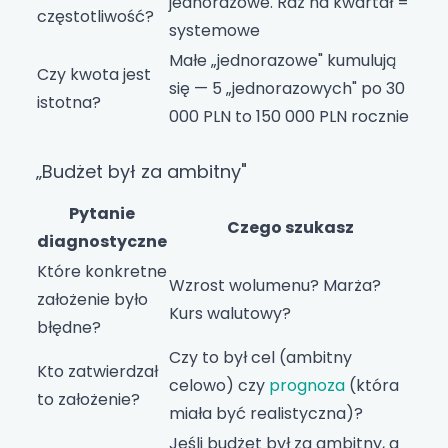
jednorazowe. Raz na kwartał =
częstotliwość?
systemowe
Małe „jednorazowe" kumulują
Czy kwota jest
się — 5 „jednorazowych" po 30
istotna?
000 PLN to 150 000 PLN rocznie
„Budżet był za ambitny"
Pytanie
Czego szukasz
diagnostyczne
Które konkretne
Wzrost wolumenu? Marża?
założenie było
Kurs walutowy?
błędne?
Czy to był cel (ambitny
Kto zatwierdzał
celowo) czy
prognoza
(która
to założenie?
miała być realistyczna)?
Jeśli budżet był za ambitny, a