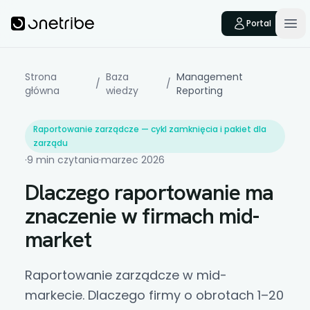
Skip to main content
Onetribe
Portal
Op
Strona
Baza
Management
/
/
główna
wiedzy
Reporting
Raportowanie zarządcze — cykl zamknięcia i pakiet dla
zarządu
·
9 min czytania
·
marzec 2026
Dlaczego raportowanie ma
znaczenie w firmach mid-
market
Raportowanie zarządcze
w mid-
markecie. Dlaczego firmy o obrotach 1–20