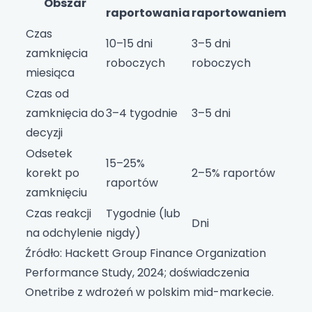
Obszar
raportowania
raportowaniem
Czas
10–15 dni
3–5 dni
zamknięcia
roboczych
roboczych
miesiąca
Czas od
zamknięcia do
3–4 tygodnie
3–5 dni
decyzji
Odsetek
15–25%
korekt po
2–5% raportów
raportów
zamknięciu
Czas reakcji
Tygodnie (lub
Dni
na odchylenie
nigdy)
Źródło: Hackett Group Finance Organization
Performance Study, 2024; doświadczenia
Onetribe z wdrożeń w polskim mid-markecie.