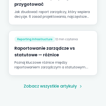
przygotować
Jak zbudować raport zarządczy, który wspiera
decyzje. 6 zasad projektowania, najczęstsze
błędy i scenariusze dla firm MŚP.
Reporting Infrastructure
12 min czytania
Raportowanie zarządcze vs
statutowe — różnice
Poznaj kluczowe różnice między
raportowaniem zarządczym a statutowym.
Dowiedz się, dlaczego sprawozdanie
finansowe nie wystarcza do podejmowania
decyzji i jak wdrożyć raportowanie zarządcze
Zobacz wszystkie artykuły
w polskiej firmie mid-market.