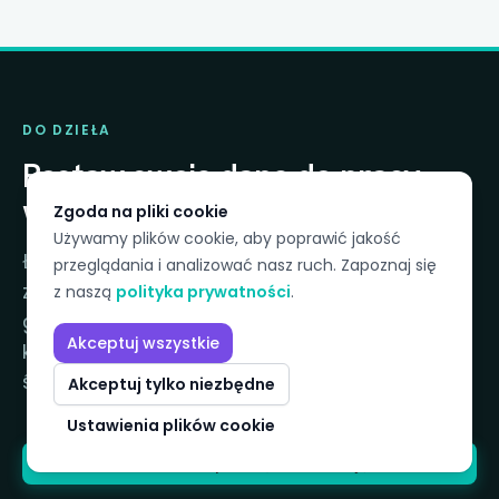
DO DZIEŁA
Postaw swoje dane do pracy —
w kilka tygodni, nie miesięcy.
Zgoda na pliki cookie
Używamy plików cookie, aby poprawić jakość
Łączymy Twoje systemy, budujemy
przeglądania i analizować nasz ruch. Zapoznaj się
zarządzany model i przekazujemy raporty
z naszą
polityka prywatności
.
gotowe do użycia. Sprawdzony proces w
Akceptuj wszystkie
kilkudziesięciu zespołach finansowych firm
średniej wielkości.
Akceptuj tylko niezbędne
Ustawienia plików cookie
Umów bezpłatną konsultację