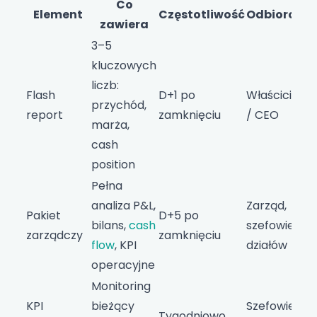
Co
Element
Częstotliwość
Odbiorca
zawiera
3–5
kluczowych
liczb:
Flash
D+1 po
Właściciel
przychód,
report
zamknięciu
/ CEO
marża,
cash
position
Pełna
analiza P&L,
Zarząd,
Pakiet
D+5 po
bilans,
cash
szefowie
zarządczy
zamknięciu
flow
, KPI
działów
operacyjne
Monitoring
KPI
bieżący
Szefowie
Tygodniowo