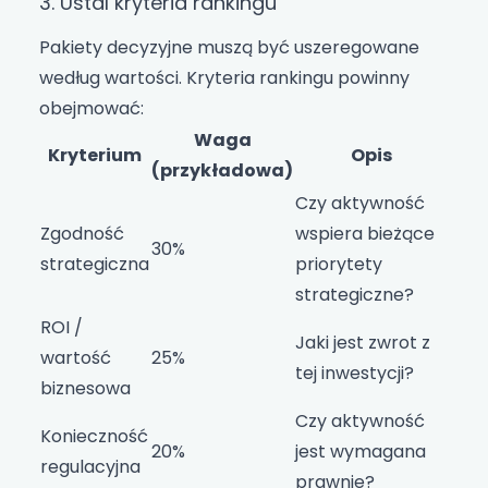
3. Ustal kryteria rankingu
Pakiety decyzyjne muszą być uszeregowane
według wartości. Kryteria rankingu powinny
obejmować:
Waga
Kryterium
Opis
(przykładowa)
Czy aktywność
Zgodność
wspiera bieżące
30%
strategiczna
priorytety
strategiczne?
ROI /
Jaki jest zwrot z
wartość
25%
tej inwestycji?
biznesowa
Czy aktywność
Konieczność
20%
jest wymagana
regulacyjna
prawnie?