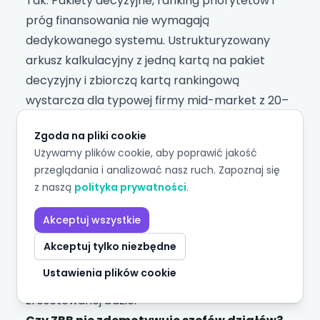
Tak. Pakiety decyzyjne, ranking priorytetów i
próg finansowania nie wymagają
dedykowanego systemu. Ustrukturyzowany
arkusz kalkulacyjny z jedną kartą na pakiet
decyzyjny i zbiorczą kartą rankingową
wystarcza dla typowej firmy mid-market z 20–
40 pakietami. Platformy planistyczne dodają
Zgoda na pliki cookie
wartość dopiero przy większej skali lub
Używamy plików cookie, aby poprawić jakość
potrzebie automatyzacji scenariuszy.
przeglądania i analizować nasz ruch. Zapoznaj się
Jak często powtarzać ćwiczenie ZBB?
Co 3–
z naszą
polityka prywatności
.
5 lat lub w reakcji na strategiczny punkt
zwrotny: przejęcie, istotna zmiana rynkowa,
Akceptuj wszystkie
spadek marż
, nowa strategia. ZBB nie jest
Akceptuj tylko niezbędne
procesem rocznym — między cyklami firma
Ustawienia plików cookie
wraca do budżetowania przyrostowego na
zresetowanej bazie.