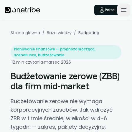
Skip to main content
Onetribe
Portal
Op
Strona główna
/
Baza wiedzy
/
Budgeting
Planowanie finansowe — prognoza krocząca,
scenariusze, budżetowanie
·
12 min czytania
·
marzec 2026
Budżetowanie zerowe (ZBB)
dla firm mid-market
Budżetowanie zerowe nie wymaga
korporacyjnych zasobów. Jak wdrożyć
ZBB w firmie średniej wielkości w 4–6
tygodni — zakres, pakiety decyzyjne,