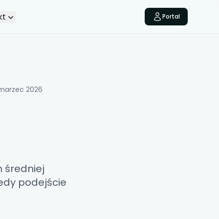
kt
Portal
marzec 2026
 średniej
iedy podejście