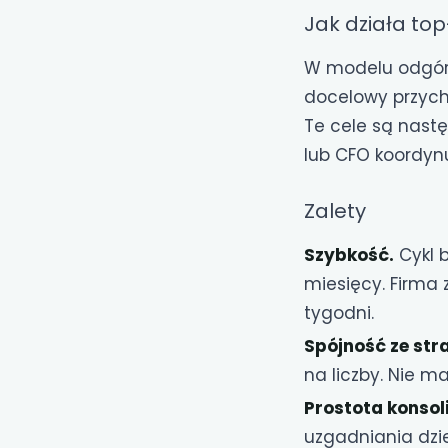
Jak działa to
W modelu odgórn
docelowy przychó
Te cele są nastę
lub CFO koordynu
Zalety
Szybkość.
Cykl b
miesięcy. Firma
tygodni.
Spójność ze str
na liczby. Nie m
Prostota konsoli
uzgadniania dzi