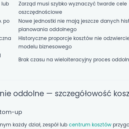
 lub
Zarząd musi szybko wyznaczyć twarde cele
oszczędnościowe
. po
Nowe jednostki nie mają jeszcze danych hi
planowania oddolnego
iczna
Historyczne proporcje kosztów nie odzwierc
modelu biznesowego
l
Brak czasu na wieloiteracyjny proces oddol
nie oddolne — szczegółowość kos
ttom-up
ym każdy dział, zespół lub
centrum kosztów
przygo