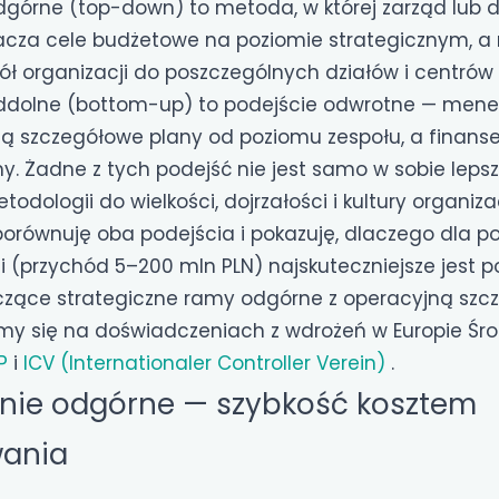
górne (top-down) to metoda, w której zarząd lub d
cza cele budżetowe na poziomie strategicznym, a
ół organizacji do poszczególnych działów i centrów
ddolne (bottom-up) to podejście odwrotne — mene
ją szczegółowe plany od poziomu zespołu, a finanse
my. Żadne z tych podejść nie jest samo w sobie lepsz
dologii do wielkości, dojrzałości i kultury organizac
orównuję oba podejścia i pokazuję, dlaczego dla po
ci (przychód 5–200 mln PLN) najskuteczniejsze jest p
zące strategiczne ramy odgórne z operacyjną szc
my się na doświadczeniach z wdrożeń w Europie Śro
P
i
ICV (Internationaler Controller Verein)
.
nie odgórne — szybkość kosztem
ania