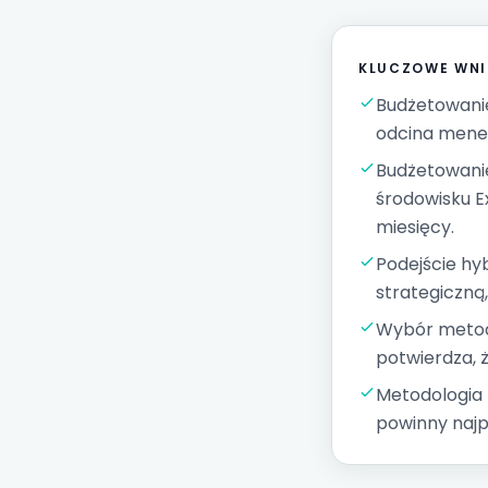
KLUCZOWE WNI
Budżetowanie
odcina mened
Budżetowanie
środowisku E
miesięcy.
Podejście hy
strategiczną,
Wybór metod
potwierdza, 
Metodologia n
powinny najp