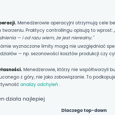
eracji.
Menedżerowie operacyjni otrzymują cele bez
h tworzeniu. Praktycy controllingu opisują to wprost:
nienia — i od razu wiem, że jest nierealny."
rnie wyznaczone limity mogą nie uwzględniać spec
działów — np. sezonowości kosztów produkcji czy cy
łasności.
Menedżerowie, którzy nie współtworzyli bu
uconego z góry, nie jako zobowiązanie. To podkopu
ektywność
analizy odchyleń
.
 działa najlepiej
a
Dlaczego top-down