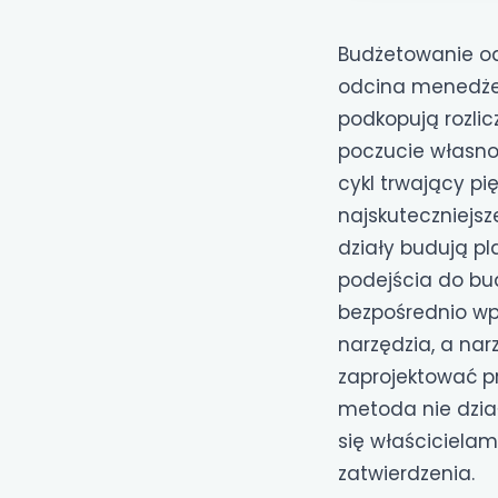
Budżetowanie od
odcina menedżer
podkopują rozli
poczucie własnoś
cykl trwający pi
najskuteczniejsz
działy budują p
podejścia do bu
bezpośrednio wp
narzędzia, a nar
zaprojektować p
metoda nie dział
się właścicielam
zatwierdzenia.