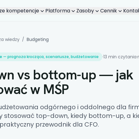
ze kompetencje
Platforma
Zasoby
Cennik
Konta
Zalety
za wiedzy
/
Budgeting
·
13 min czytania
·
e — prognoza krocząca, scenariusze, budżetowanie
wn vs bottom-up — jak
ować w MŚP
dżetowania odgórnego i oddolnego dla firm
edy stosować top-down, kiedy bottom-up, a k
raktyczny przewodnik dla CFO.