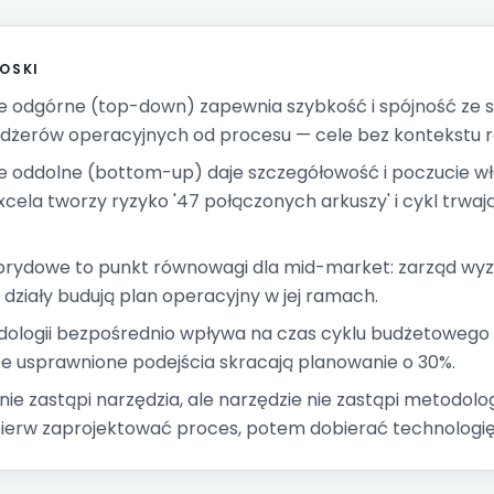
OSKI
 odgórne (top-down) zapewnia szybkość i spójność ze st
żerów operacyjnych od procesu — cele bez kontekstu r
 oddolne (bottom-up) daje szczegółowość i poczucie wła
xcela tworzy ryzyko '47 połączonych arkuszy' i cykl trwaj
brydowe to punkt równowagi dla mid-market: zarząd wy
 działy budują plan operacyjny w jej ramach.
ologii bezpośrednio wpływa na czas cyklu budżetoweg
że usprawnione podejścia skracają planowanie o 30%.
ie zastąpi narzędzia, ale narzędzie nie zastąpi metodolog
ierw zaprojektować proces, potem dobierać technologię