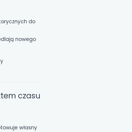
storycznych do
iedlają nowego
ny
ztem czasu
towuje własny