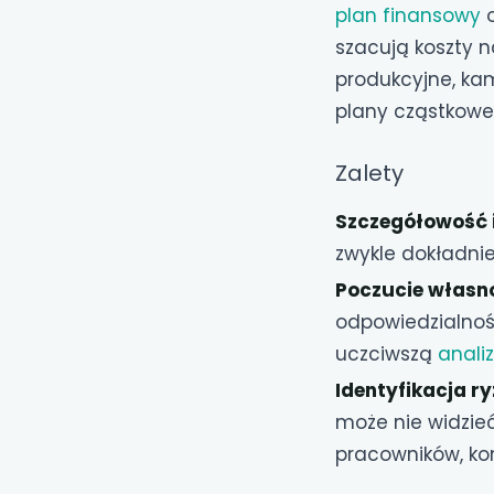
plan finansowy
o
szacują koszty 
produkcyjne, kam
plany cząstkowe 
Zalety
Szczegółowość 
zwykle dokładni
Poczucie własno
odpowiedzialność
uczciwszą
anali
Identyfikacja ry
może nie widzie
pracowników, ko