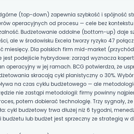
górne (top-down) zapewnia szybkość i spójność str
ów operacyjnych od procesu — cele bez kontekstu 
czalność. Budżetowanie oddolne (bottom-up) daje s
ci, ale w środowisku Excela tworzy ryzyko 47 połącz
ęć miesięcy. Dla polskich firm mid-market (przychó
e jest podejście hybrydowe: zarząd wyznacza kopert
lan operacyjny w jej ramach. BCG potwierdza, że us
dżetowania skracają cykl planistyczny o 30%. Wybór
ływa na czas cyklu budżetowego — ale metodologia
zędzie nie zastąpi metodologii: firmy powinny najpie
roces, potem dobierać technologię. Trzy sygnały, ż
a: cykl budżetowy trwa dłużej niż 6 tygodni, mened
i budżetu lub budżet jest sprzeczny ze strategią w d