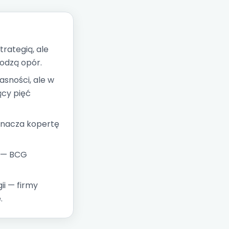
rategią, ale
odzą opór.
sności, ale w
ący pięć
znacza kopertę
o — BCG
ii — firmy
.