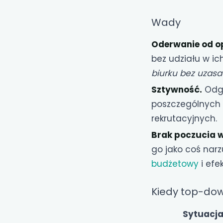
Wady
Oderwanie od op
bez udziału w ic
biurku bez uzasad
Sztywność.
Odgó
poszczególnych 
rekrutacyjnych.
Brak poczucia w
go jako coś narz
budżetowy
i ef
Kiedy top-down
Sytuacj