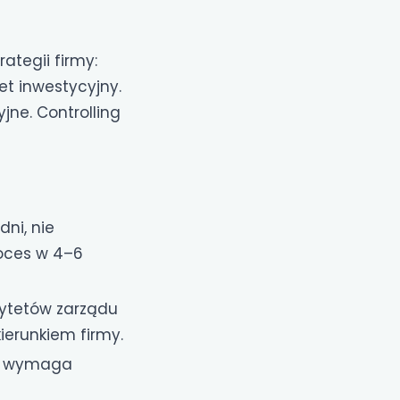
tegii firmy:
et inwestycyjny.
jne. Controlling
ni, nie
oces w 4–6
rytetów zarządu
kierunkiem firmy.
ie wymaga