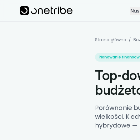
Skip to main content
Onetribe
Nas
Strona główna
/
Ba
Planowanie finansow
Top-do
budżet
Porównanie bu
wielkości. Ki
hybrydowe — p