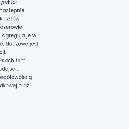
yrektor
 następnie
 kosztów.
dżerowie
 agregują je w
e; kluczowe jest
ji.
lskich firm
odejście
zegółowością
dkowej oraz