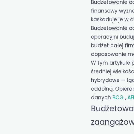
Budżetowanie od
finansowy wyzna
kaskaduje je w d
Budżetowanie o
operacyjni budu
budżet całej fir
dopasowanie meto
W tym artykule p
średniej wielkoś
hybrydowe — łąc
oddolną. Opiera
danych
BCG
,
AF
Budżetowa
zaangażow