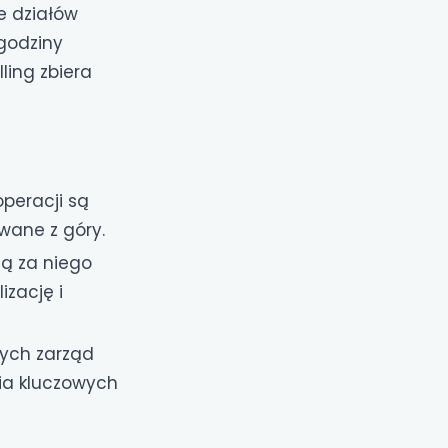
e działów
godziny
ling zbiera
operacji są
wane z góry.
ją za niego
izację i
rych zarząd
ia kluczowych