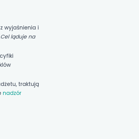
 wyjaśnienia i
„Cel ląduje na
yfiki
klów
dżetu, traktują
je
nadzór