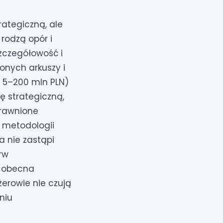
ategiczną, ale
rodzą opór i
zczegółowość i
onych arkuszy i
d 5–200 mln PLN)
ę strategiczną,
prawnione
 metodologii
 nie zastąpi
rw
e obecna
żerowie nie czują
niu