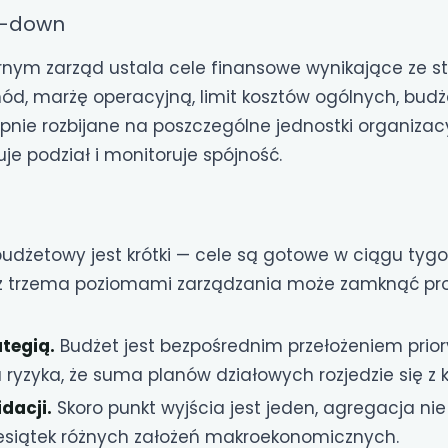
p-down
ym zarząd ustala cele finansowe wynikające ze stra
d, marżę operacyjną, limit kosztów ogólnych, budż
pnie rozbijane na poszczególne jednostki organizacy
je podział i monitoruje spójność.
udżetowy jest krótki — cele są gotowe w ciągu tygod
 z trzema poziomami zarządzania może zamknąć pr
ategią.
Budżet jest bezpośrednim przełożeniem prio
a ryzyka, że suma planów działowych rozjedzie się z 
dacji.
Skoro punkt wyjścia jest jeden, agregacja n
esiątek różnych założeń makroekonomicznych.