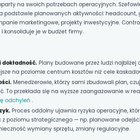
party na swoich potrzebach operacyjnych. Szefowi
na podstawie planowanych aktywności: headcount, 
panie marketingowe, projekty inwestycyjne. Control
i konsoliduje je w budżet firmy.
i dokładność.
Plany budowane przez ludzi najbliżej 
ejsze na poziomie centrum kosztów niż cele kaskado
ści.
Menedżerowie, którzy sami zbudowali plan, czu
. To przekłada się na wyższe zaangażowanie w real
zę odchyleń
.
zyk.
Proces oddolny ujawnia ryzyka operacyjne, któ
ć z poziomu strategicznego — np. planowane odejśc
nieczność wymiany sprzętu, zmiany regulacyjne.